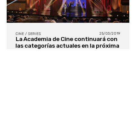
25/03/2019
CINE / SERIES
La Academia de Cine continuará con
las categorías actuales en la próxima
edición de los Premios Goya
Tras un debate interno que se ha prolongado a lo
largo de varios meses, la Academia ha decidido
mantener las categorías actuales para los Premios
Goya, descartando incluir las series entre los
galardones. Del mismo modo, solo se admitirán
producciones de las plataformas de setreaming si
existe tamb ién el estreno en salas de cine.