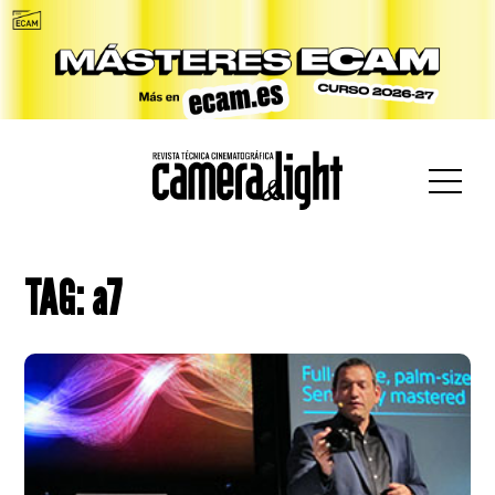
car:
TAG: a7