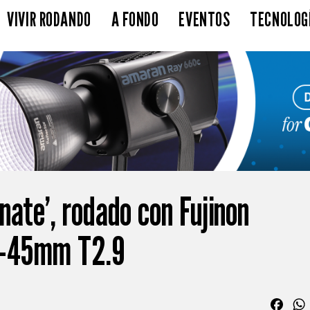
VIVIR RODANDO
A FONDO
EVENTOS
TECNOLOG
nate’, rodado con Fujinon
9-45mm T2.9
Fac