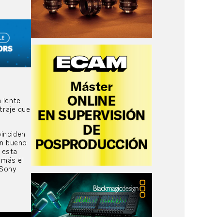
 lente
traje que
inciden
an bueno
 esta
emás el
 Sony