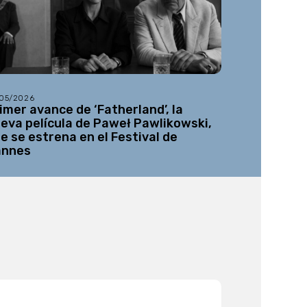
/05/2026
22/06/2026
imer avance de ‘Fatherland’, la
‘Su propio 
eva película de Paweł Pawlikowski,
de Nicolas
e se estrena en el Festival de
España el 
annes