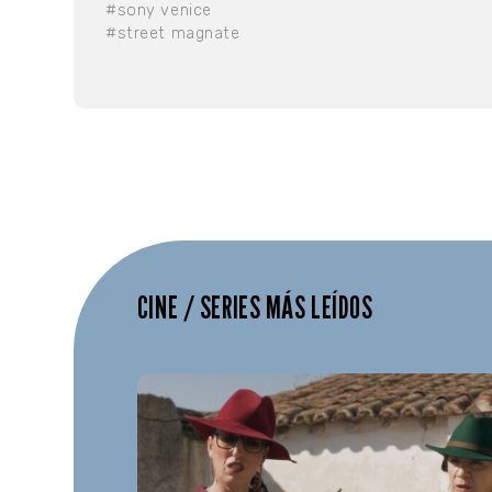
#sony venice
#street magnate
CINE / SERIES MÁS LEÍDOS