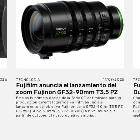
2026
11/09/2025
TECNOLOGÍA
TE
Fujifilm anuncia el lanzamiento del
Fu
zoom Fujinon GF32-90mm T3.5 PZ
Du
Esta es la primera óptica de la Serie GF optimizada para la
Gra
producción cinematográfica Fujifilm anuncia el
com
lanzamiento del objetivo Fujinon Lens GF32-90mmT3.5 PZ
Fuj
OIS WR (GF32-90mmT3.5 PZ OIS WR) a nivel mundial a
Fuj
partir de octubre. El nuevo objetivo amplía...
sep