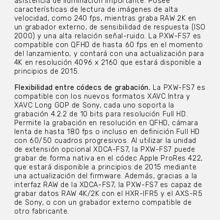
asistencia de iluminación importante. Posee
características de lectura de imágenes de alta
velocidad, como 240 fps, mientras graba RAW 2K en
un grabador externo, de sensibilidad de respuesta (ISO
2000) y una alta relación señal-ruido. La PXW-FS7 es
compatible con QFHD de hasta 60 fps en el momento
del lanzamiento, y contará con una actualización para
4K en resolución 4096 x 2160 que estará disponible a
principios de 2015.
Flexibilidad entre códecs de grabación.
La PXW-FS7 es
compatible con los nuevos formatos XAVC Intra y
XAVC Long GOP de Sony, cada uno soporta la
grabación 4.2:2 de 10 bits para resolución Full HD.
Permite la grabación en resolución en QFHD, cámara
lenta de hasta 180 fps o incluso en definición Full HD
con 60/50 cuadros progresivos. Al utilizar la unidad
de extensión opcional XDCA-FS7, la PXW-FS7 puede
grabar de forma nativa en el códec Apple ProRes 422,
que estará disponible a principios de 2015 mediante
una actualización del firmware. Además, gracias a la
interfaz RAW de la XDCA-FS7, la PXW-FS7 es capaz de
grabar datos RAW 4K/2K con el HXR-IFR5 y el AXS-R5
de Sony, o con un grabador externo compatible de
otro fabricante.