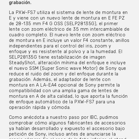
grabación.
La PXW-FS7 utiliza el sistema de lente de montura en
E y viene con un nuevo lente de montura en E FE PZ
de 28-135 mm F4 G OSS (SELP28135G), el primer
lente con zoom eléctrico de 35 mm intercambiable de
cuadro completo. El nuevo lente con zoom eléctrico
de montura en E incluye un valor F4 constante, anillos
independientes para el control del iris, zoom y
enfoque y es resistente al polvo y a la humedad. El
SELP28135G tiene estabilización de imagen
SteadyShot, alteración mínima del enfoque e incluye
el nuevo SSM (Super Sonic wave Motor) de Sony que
reduce el ruido del zoom y del enfoque durante la
grabación. Además, el adaptador de lente con
montura en A LA-EA4 opcional de Sony permite la
compatibilidad con una amplia gama de lentes de
montura en A de alta calidad, lo que aporta la función
de enfoque automático de la PXW-FS7 para una
operación rápida y cómoda.
Como anécdota a nuestro paso por IBC, pudimos
comprobar cómo algunos fabricantes de accesorios
ya habían desarrollado y expuesto el accesorio bajo
petición de Sony, incluso antes de anunciarse la