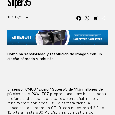
Super35
18/09/2014
Facebook
WhatsApp
Telegra
Com
Combina sensibilidad y resolución de imagen con un
diseño cómodo y robusto
El
sensor CMOS ‘Exmor’ Super35 de 11,6 millones de
píxeles
de la
PXW-FS7
proporciona sensibilidad, poca
profundidad de campo, alta relación señal-ruido y
rendimiento con poca luz. La cámara tiene la
capacidad de grabar en QFHDi con muestreo 4:2:2 de
10 bits a hasta 600 Mbit/s, y es compatible con