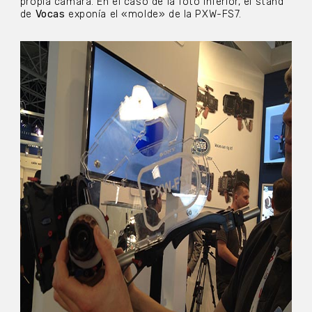
propia cámara. En el caso de la foto inferior, el stand
de
Vocas
exponía el «molde» de la PXW-FS7.