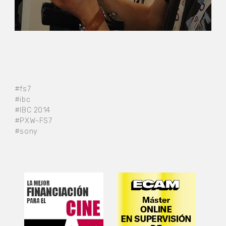
#fs7
#ibc
#IBC 2014
#PXW-FS7
#sony