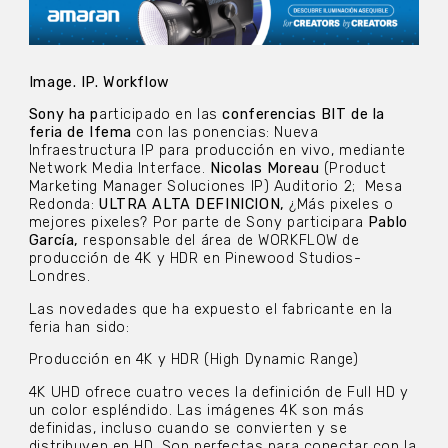
Image. IP. Workflow
Sony ha p
articipado en las
conferencias BIT de la
feria de Ifema
con las ponencias: Nueva
Infraestructura IP para producción en vivo, mediante
Network Media Interface.
Nicolas Moreau
(Product
Marketing Manager Soluciones IP) Auditorio 2; Mesa
Redonda:
ULTRA ALTA DEFINICION,
¿Más pixeles o
mejores pixeles? Por parte de Sony participara
Pablo
García,
responsable del área de WORKFLOW de
producción de 4K y HDR en Pinewood Studios-
Londres.
Las novedades que ha expuesto el fabricante en la
feria han sido:
Producción en 4K y HDR (High Dynamic Range)
4K UHD ofrece cuatro veces la definición de Full HD y
un color espléndido. Las imágenes 4K son más
definidas, incluso cuando se convierten y se
distribuyen en HD. Son perfectas para conectar con la