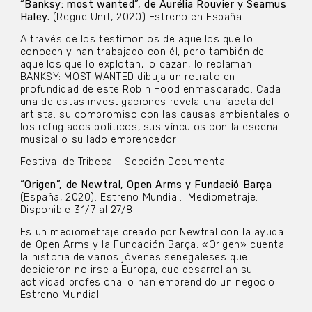
“Banksy: most wanted”, de Aurélia Rouvier y Seamus
Haley.
(Regne Unit, 2020) Estreno en España.
A través de los testimonios de aquellos que lo
conocen y han trabajado con él, pero también de
aquellos que lo explotan, lo cazan, lo reclaman …
BANKSY: MOST WANTED dibuja un retrato en
profundidad de este Robin Hood enmascarado. Cada
una de estas investigaciones revela una faceta del
artista: su compromiso con las causas ambientales o
los refugiados políticos, sus vínculos con la escena
musical o su lado emprendedor
Festival de Tribeca – Sección Documental
“Origen”, de Newtral, Open Arms y Fundació Barça
(España, 2020). Estreno Mundial. Mediometraje.
Disponible 31/7 al 27/8
Es un mediometraje creado por Newtral con la ayuda
de Open Arms y la Fundación Barça. «Origen» cuenta
la historia de varios jóvenes senegaleses que
decidieron no irse a Europa, que desarrollan su
actividad profesional o han emprendido un negocio.
Estreno Mundial