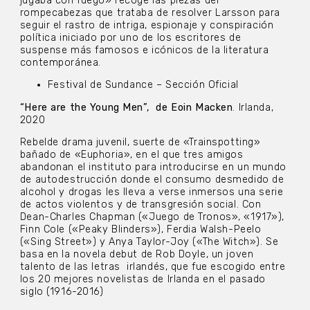
jugaba con fuego» recoge las piezas del
rompecabezas que trataba de resolver Larsson para
seguir el rastro de intriga, espionaje y conspiración
política iniciado por uno de los escritores de
suspense más famosos e icónicos de la literatura
contemporánea.
Festival de Sundance – Sección Oficial
“Here are the Young Men”, de Eoin Macken
. Irlanda,
2020
Rebelde drama juvenil, suerte de «Trainspotting»
bañado de «Euphoria», en el que tres amigos
abandonan el instituto para introducirse en un mundo
de autodestrucción donde el consumo desmedido de
alcohol y drogas les lleva a verse inmersos una serie
de actos violentos y de transgresión social. Con
Dean-Charles Chapman («Juego de Tronos», «1917»),
Finn Cole («Peaky Blinders»), Ferdia Walsh-Peelo
(«Sing Street») y Anya Taylor-Joy («The Witch»). Se
basa en la novela debut de Rob Doyle, un joven
talento de las letras irlandés, que fue escogido entre
los 20 mejores novelistas de Irlanda en el pasado
siglo (1916-2016)