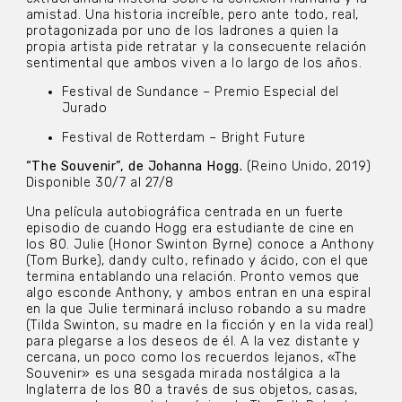
amistad. Una historia increíble, pero ante todo, real,
protagonizada por uno de los ladrones a quien la
propia artista pide retratar y la consecuente relación
sentimental que ambos viven a lo largo de los años.
Festival de Sundance – Premio Especial del
Jurado
Festival de Rotterdam – Bright Future
“The Souvenir”, de Johanna Hogg.
(Reino Unido, 2019)
Disponible 30/7 al 27/8
Una película autobiográfica centrada en un fuerte
episodio de cuando Hogg era estudiante de cine en
los 80. Julie (Honor Swinton Byrne) conoce a Anthony
(Tom Burke), dandy culto, refinado y ácido, con el que
termina entablando una relación. Pronto vemos que
algo esconde Anthony, y ambos entran en una espiral
en la que Julie terminará incluso robando a su madre
(Tilda Swinton, su madre en la ficción y en la vida real)
para plegarse a los deseos de él. A la vez distante y
cercana, un poco como los recuerdos lejanos, «The
Souvenir» es una sesgada mirada nostálgica a la
Inglaterra de los 80 a través de sus objetos, casas,