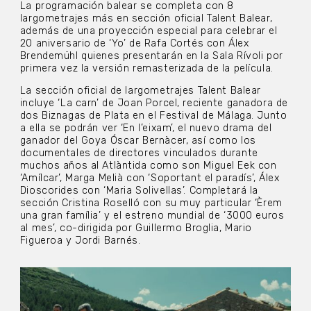
La programación balear se completa con 8
largometrajes más en sección oficial Talent Balear,
además de una proyección especial para celebrar el
20 aniversario de ‘Yo’ de Rafa Cortés con Álex
Brendemühl quienes presentarán en la Sala Rívoli por
primera vez la versión remasterizada de la película.
La sección oficial de largometrajes Talent Balear
incluye ‘La carn’ de Joan Porcel, reciente ganadora de
dos Biznagas de Plata en el Festival de Málaga. Junto
a ella se podrán ver ‘En l’eixam’, el nuevo drama del
ganador del Goya Óscar Bernàcer, así como los
documentales de directores vinculados durante
muchos años al Atlàntida como son Miguel Eek con
‘Amílcar’, Marga Melià con ‘Soportant el paradís’, Álex
Dioscorides con ‘Maria Solivellas’. Completará la
sección Cristina Roselló con su muy particular ‘Èrem
una gran família’ y el estreno mundial de ‘3000 euros
al mes’, co-dirigida por Guillermo Broglia, Mario
Figueroa y Jordi Barnés.