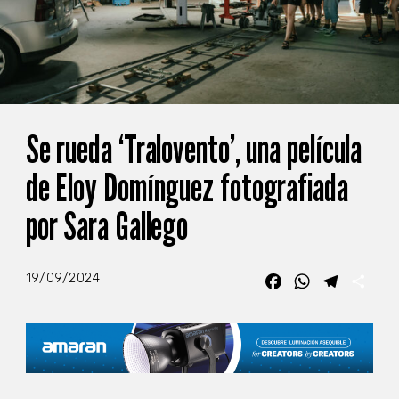
Se rueda ‘Tralovento’, una película
de Eloy Domínguez fotografiada
por Sara Gallego
19/09/2024
Facebook
WhatsApp
Telegra
Com