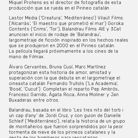
Miquel Prohens es el director de fotografía de esta
producción que se rueda en el Pirineo catalán
Lastor Media (‘Creatura’, ‘Mediterráneo’) Vilaüt Films
(‘Alcarràs’, ‘El maestro que prometió el mar’) Goroka
Contents (‘Crims’, ‘Tor’), Balandrau Films AIE y 3Cat
anuncian el inicio de rodaje de ‘Balandrau’,
largometraje de ficción inspirado en los hechos reales
que se produjeron en 2000 en el Pirineo catalán.
La película llegará próximamente a los cines de la
mano de Filmax.
Álvaro Cervantes, Bruna Cusí, Marc Martínez
protagonizan esta historia de amor, amistad y
superación con la que debuta en el largometraje el
cineasta catalán Fernando Trullols (‘La Academia’,
‘Bosé’, ‘Cucut’). Completan el reparto Pep Ambrós,
Francesc Garrido, Ágata Roca, Anna Moliner y Jan
Buxaderas entre otros.
Balandrau, basada en el libro ‘Les tres nits del torb i
un cap d’any’ de Jordi Cruz, y con guion de Danielle
Schleif (‘Mediterráneo’), relata la historia de un grupo
de montañeros que fueron sorprendidos por la peor
tormenta de nieve de los pirineos catalanes y la
gesta de los bomberos para rescatarlos.