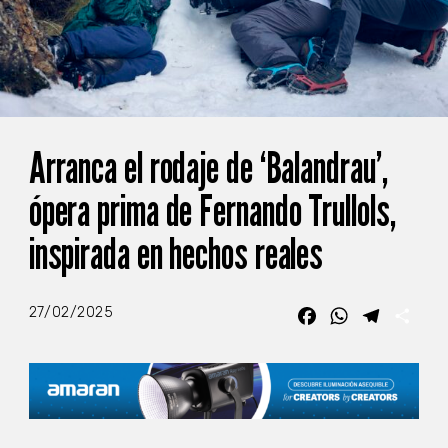
Arranca el rodaje de ‘Balandrau’,
ópera prima de Fernando Trullols,
inspirada en hechos reales
27/02/2025
Facebook
WhatsApp
Telegra
Com