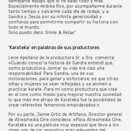
semejante equipo que lo ha dado todo y más.
Especialmente Andrea Ros, por acompañarme durante
tanto tiempo y salvarme cada día de rodaje, y a
Sandra y Jesús por su infinita generosidad y
confianza para permitirme compartir su historia con
todo el mundo.
Solo puedo decir, Smile & Relax.”
‘Karateka’ en palabras de sus productores
Leire Apellániz de la productora Sr. y Sra. comenta:
«Cuando conocí la historia de Sandra entendí que,
como productora, contar su vida era casi una
responsabilidad. Para Sandra, una de sus
motivaciones, para ganar y esforzarse, es que otras
niñas y mujeres se vean reflejadas y se animen a
practicar karate. Para mí como productora que cree
en el cine como medio para mejorar nuestra sociedad
lo que más me atrajo de Karateka fue la posibilidad de
crear referentes femeninos empoderados.»
Por su parte, Jaime Ortiz de Artiñano, Director general
de Atresmedia Cine considera: «Para Atresmedia Cine,
Karateka es una película muy especial que lleva a los
cines uno de los episodios más relevantes del