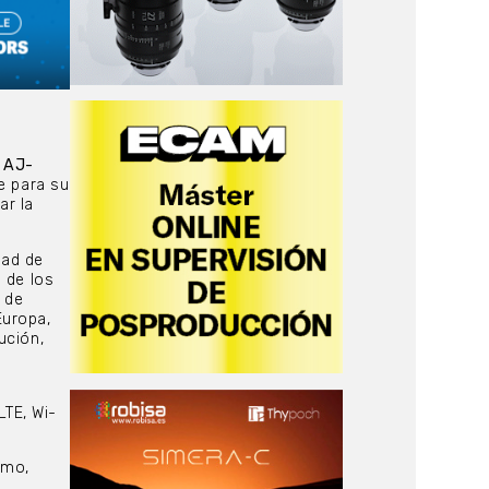
 AJ-
e para su
ar la
dad de
 de los
 de
Europa,
ución,
LTE, Wi-
smo,