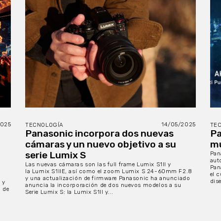
2025
14/05/2025
TECNOLOGÍA
TE
Panasonic incorpora dos nuevas
Pa
cámaras y un nuevo objetivo a su
mu
serie Lumix S
Pan
aut
Las nuevas cámaras son las full frame Lumix S1II y
Pan
la Lumix S1IIE, así como el zoom Lumix S 24-60mm F2.8
el 
y una actualización de firmware Panasonic ha anunciado
dise
 y
anuncia la incorporación de dos nuevos modelos a su
l de
Serie Lumix S: la Lumix S1II y...
n