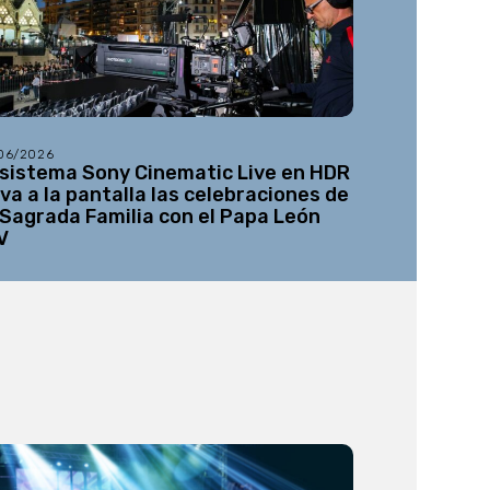
/06/2026
08/05/2026
 sistema Sony Cinematic Live en HDR
Netflix añ
eva a la pantalla las celebraciones de
12K a su l
 Sagrada Familia con el Papa León
V