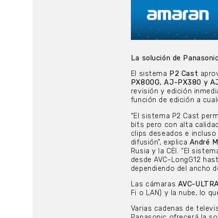
La solución de Panasonic
El sistema
P2 Cast
aprov
PX800G, AJ-PX380 y A
revisión y edición inmedi
función de edición a cual
“El sistema P2 Cast permi
bits pero con alta calid
clips deseados e incluso
difusión”, explica
André M
Rusia y la CEI. “El siste
desde AVC-LongG12 hasta
dependiendo del ancho d
Las cámaras
AVC-ULTR
Fi o LAN) y la nube, lo q
Varias cadenas de televi
Panasonic ofrecerá la s