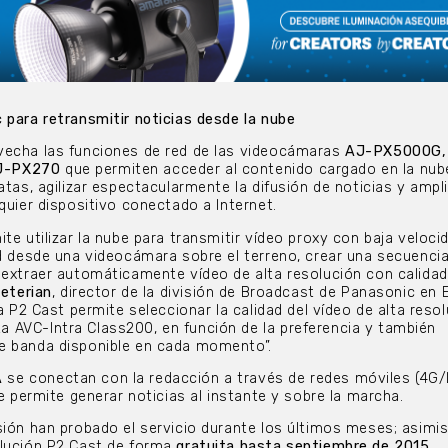
 para retransmitir noticias desde la nube
echa las funciones de red de las videocámaras
AJ-PX5000G,
J-PX270
que permiten acceder al contenido cargado en la nub
atas, agilizar espectacularmente la difusión de noticias y ampli
quier dispositivo conectado a Internet.
te utilizar la nube para transmitir vídeo proxy con baja veloci
ad desde una videocámara sobre el terreno, crear una secuencia
 extraer automáticamente vídeo de alta resolución con calidad
eterian
, director de la división de Broadcast de Panasonic en 
ma P2 Cast permite seleccionar la calidad del vídeo de alta resol
 AVC-Intra Class200, en función de la preferencia y también
e banda disponible en cada momento”.
A
se conectan con la redacción a través de redes móviles (4G/
ue permite generar noticias al instante y sobre la marcha.
sión han probado el servicio durante los últimos meses; asimi
olución P2 Cast de forma
gratuita hasta septiembre de 2015.