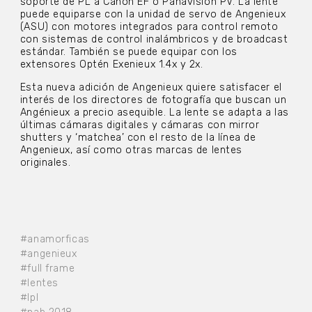
soporte de PL a Canon EF o Panavision PV. La lente
puede equiparse con la unidad de servo de Angenieux
(ASU) con motores integrados para control remoto
con sistemas de control inalámbricos y de broadcast
estándar. También se puede equipar con los
extensores Optén Exenieux 1.4x y 2x.
Esta nueva adición de Angenieux quiere satisfacer el
interés de los directores de fotografía que buscan un
Angénieux a precio asequible. La lente se adapta a las
últimas cámaras digitales y cámaras con mirror
shutters y ‘matchea’ con el resto de la línea de
Angenieux, así como otras marcas de lentes
originales.
#anamorficas
#angenieux
#full frame
#lentes
#lpl