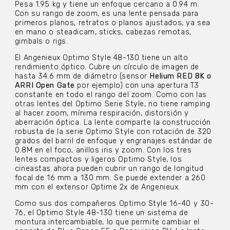
Pesa 1.95 kg y tiene un enfoque cercano a 0.94 m.
Con su rango de zoom, es una lente pensada para
primeros planos, retratos o planos ajustados, ya sea
en mano o steadicam, sticks, cabezas remotas,
gimbals o rigs.
El Angenieux Optimo Style 48-130 tiene un alto
rendimiento óptico. Cubre un círculo de imagen de
hasta 34.6 mm de diámetro (sensor
Helium RED 8K o
ARRI Open Gate
por ejemplo) con una apertura T3
constante en todo el rango del zoom. Como con las
otras lentes del Optimo Serie Style, no tiene ramping
al hacer zoom, mínima respiración, distorsión y
aberración óptica. La lente comparte la construcción
robusta de la serie Optimo Style con rotación de 320
grados del barril de enfoque y engranajes estándar de
0.8M en el foco, anillos iris y zoom. Con los tres
lentes compactos y ligeros Optimo Style, los
cineastas ahora pueden cubrir un rango de longitud
focal de 16 mm a 130 mm. Se puede extender a 260
mm con el extensor Optime 2x de Angenieux.
Como sus dos compañeros Optimo Style 16-40 y 30-
76, el Optimo Style 48-130 tiene un sistema de
montura intercambiable, lo que permite cambiar el