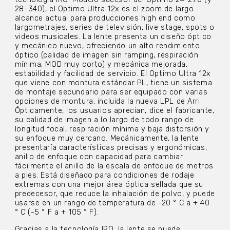
28-340), el Optimo Ultra 12x es el zoom de largo
alcance actual para producciones high end como
largometrajes, series de televisión, live stage, spots o
videos musicales. La lente presenta un diseño óptico
y mecánico nuevo, ofreciendo un alto rendimiento
óptico (calidad de imagen sin ramping, respiración
mínima, MOD muy corto) y mecánica mejorada,
estabilidad y facilidad de servicio. El Optimo Ultra 12x
que viene con montura estándar PL, tiene un sistema
de montaje secundario para ser equipado con varias
opciones de montura, incluida la nueva LPL de Arri.
Ópticamente, los usuarios aprecian, dice el fabricante,
su calidad de imagen a lo largo de todo rango de
longitud focal, respiración mínima y baja distorsión y
su enfoque muy cercano. Mecánicamente, la lente
presentaría características precisas y ergonómicas,
anillo de enfoque con capacidad para cambiar
fácilmente el anillo de la escala de enfoque de metros
a pies. Está diseñado para condiciones de rodaje
extremas con una mejor área óptica sellada que su
predecesor, que reduce la inhalación de polvo, y puede
usarse en un rango de temperatura de -20 ° C a + 40
° C (-5 ° F a + 105 ° F).
Gracias a la tecnología IRO, la lente se puede