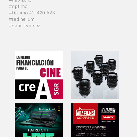
#nab 2018
#optimo
#Optimo 42-420 A2S
#red helium
#serie type ez