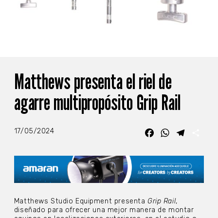
Matthews presenta el riel de
agarre multipropósito Grip Rail
17/05/2024
Facebook
WhatsApp
Telegra
Com
Matthews Studio Equipment presenta
Grip Rail
,
diseñado para ofrecer una mejor manera de montar