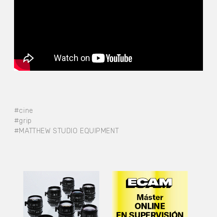
#cine
#grip
#MATTHEW STUDIO EQUIPMENT