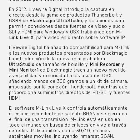
En 2012, Livewire Digital introdujo la captura en
directo desde la gama de productos Thunderbolt y
USB3 de
Blackmagic
UltraStudio,
y soluciones para
permitir conexiones desde fuentes de vídeo y audio
SDI y HDMI para Windows y OSX trabajando con
M-
Link Live X
para vídeo en directo sobre software IP.
Livewire Digital ha añadido compatibilidad para M-Link
a los nuevos productos presentados por Blackmagic.
La introducción de la nueva mini grabadora
UltraStudio
de tamaño de bolsillo y
Mini Recorder y
Mini Monitor1
de Blackmagic traen un nuevo nivel de
asequibilidad y comodidad a los usuarios OSX,
añadiendo menos de 300 gramos a un kit de cámara,
impulsado por la conexión Thunderbolt, mientras que
proporciona suministros directos de HD-SDI y fuentes
HDMI.
El software M-Link Live X controla automáticamente
el enlace ascendente de satélite BGAN y se cierra en
el final de una transmisión. M-Link está en uso en
todo el mundo en busca de enlaces en vivo a través
de redes IP disponibles como 3G/4G, enlaces
satelitales móviles, incluyendo Inmarsat BGAN,