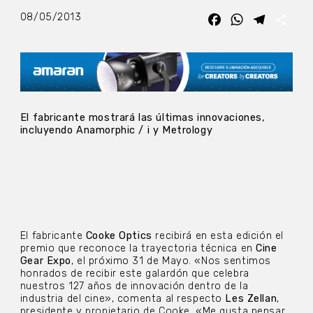
08/05/2013
Facebook
WhatsApp
Telegra
Com
El fabricante mostrará las últimas innovaciones,
incluyendo Anamorphic / i y Metrology
El fabricante
Cooke Optics
recibirá en esta edición el
premio que reconoce la trayectoria técnica en
Cine
Gear Expo
, el próximo 31 de Mayo. «Nos sentimos
honrados de recibir este galardón que celebra
nuestros 127 años de innovación dentro de la
industria del cine», comenta al respecto
Les Zellan
,
presidente y propietario de Cooke. «Me gusta pensar