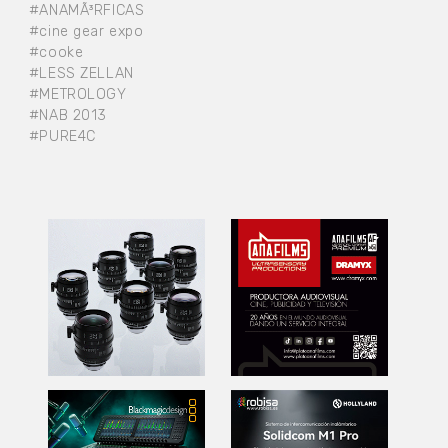
#ANAMÃ³RFICAS
#cine gear expo
#cooke
#LESS ZELLAN
#METROLOGY
#NAB 2013
#PURE4C