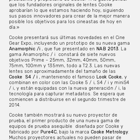
que los fundadores originales de lentes Cooke
aprobarían lo que estamos haciendo hoy, siguiendo
sus pasos innovadores para crear de la mejor manera
posible los objetivos para los cineastas de hoy en
día.»
Cooke presentará sus últimas novedades en el Cine
Gear Expo, incluyendo un prototipo de su nueva gama
Anamorphic /i
, que fue presentado en
NAB 2013
. La
gama Anamorphic / i constará de siete nuevos
objetivos Prime – 25mm, 32mm, 40mm, 50mm,
75mm, 100mm y 135mm, todo a T2.3. Las nuevas
lentes son aproximadamente del tamaño de las
Cooke S4 / i
, manteniendo el famoso
Look Cooke
, y
combinan en color con las Cooke 5 / i, S4 / i y miniS4
/ i, y están equipadas con la nueva generación / i, la
tecnología para capturar metadatos. Se espera que
comiencen a distribuirse en el segundo trimestre de
2014.
Cooke también mostrará su nuevo proyector de
prueba, el primer producto de una nueva gama de
equipos de prueba asequible diseñada por Cooke y
fabricado por
Pure4C
, bajo la marca
Cooke Metrology
.
Muchos proyectores actuales no pueden pasar de