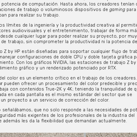
 potencia de computación. Hasta ahora, los creadores tenían 
aciones de trabajo o voluminosos dispositivos de
gaming
para
an para realizar su trabajo.
os límites de la ingeniería y la productividad creativa al permiti
tores audiovisuales y el entretenimiento, trabajar de forma m
 desde cualquier lugar para poder realizar su proyecto, por mu
 de trabajo, sin comprometer la productividad ni la potencia de
o Z by HP están diseñadas para soportar cualquier flujo de tra
manejar configuraciones de doble CPU y doble tarjeta gráfica p
iento. Con los gráficos NVIDIA, las estaciones de trabajo Z by
imiento gráfico y un renderizado potenciado por RTX.
del color es un elemento crítico en el trabajo de los creadores
ur
pueden ofrecer un procesamiento del color predecible y prec
baja con contenidos True-2K y 4K; teniendo la tranquilidad de q
ada en cada pantalla es el mismo estándar del sector que se
 un proyecto a un servicio de corrección del color.
 señalábamos, que no solo responde a las necesidades de pot
guridad más exigentes de los profesionales de la industria del
e además les da la flexibilidad que demandan actualmente.