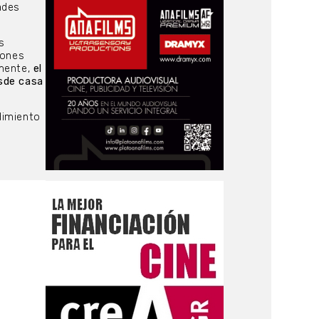
ades
s
iones
amente,
el
esde casa
dimiento