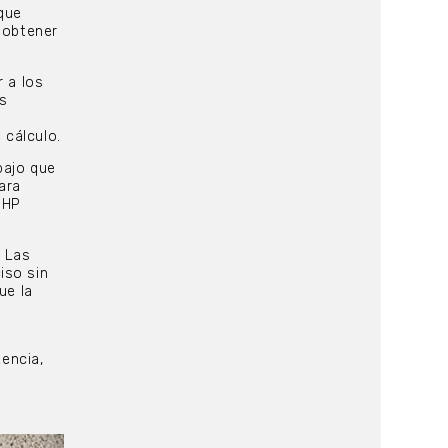
que
 obtener
r a los
ás
y
 cálculo.
bajo que
ara
 HP
. Las
iso sin
ue la
encia,