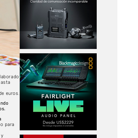
elaborado
hasta
l
de euros.
ando
tos.
a
do para
 y