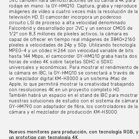
JVC también hará demostraciones de su cámara 4K para
rodaje en mano: la GY-HMQ10. Captura, graba y reproduce
imágenes de vídeo a cuatro veces más la resolución de la
televisión HD. El camcorder incorpora un poderoso
circuito LSI de proceso a alta velocidad denominado
Falconbrid y desarrollado por JVC y un sensor CMOS de
1/2″ con 8,3 millones de píxeles activos; la cámara es
capaz de ofrecer en tiempo real imágenes de 3840×2160
píxeles a velocidades de 24p y 50p. Utilizando tecnología
MPEG-4 y un códec H.264 con velocidad variable de bits
hasta 144 Mbps, el camcorder GY-HMQ10 graba hasta dos
horas de video 4K sobre tarjetas SDHC o SDXC
universales y económicas. Para mostrar el rendimiento de
la cámara en IBC, la GY-HMQ10 se conectará a través de
un mezclador digital KM-H3000 a un sistema iMac de
Apple, lo que permitirá mostrar la creatividad trabajando
con resoluciones 4K en un proyecto completo HD.
También habrá un espacio en el stand de IBC para mostrar
nuestras soluciones de estudio con el sistema de cámara
GY-HM790 con adaptador de fibra, los controladores de la
cámara y el mezclador de producción KM-H3000.
Nuevos monitores para producción, con tecnología RGB, y
un prototipo con tecnología 4K