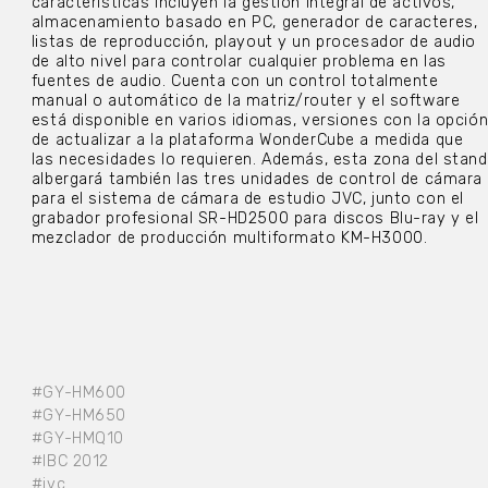
características incluyen la gestión integral de activos,
almacenamiento basado en PC, generador de caracteres,
listas de reproducción, playout y un procesador de audio
de alto nivel para controlar cualquier problema en las
fuentes de audio. Cuenta con un control totalmente
manual o automático de la matriz/router y el software
está disponible en varios idiomas, versiones con la opció
de actualizar a la plataforma WonderCube a medida que
las necesidades lo requieren. Además, esta zona del stand
albergará también las tres unidades de control de cámara
para el sistema de cámara de estudio JVC, junto con el
grabador profesional SR-HD2500 para discos Blu-ray y el
mezclador de producción multiformato KM-H3000.
#GY-HM600
#GY-HM650
#GY-HMQ10
#IBC 2012
#jvc