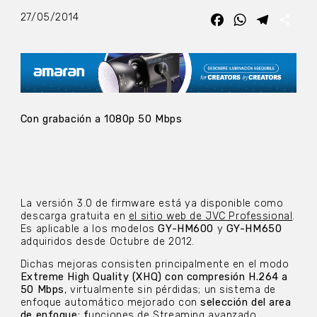
27/05/2014
Facebook
WhatsApp
Telegra
Com
Con grabación a 1080p 50 Mbps
La versión 3.0 de firmware está ya disponible como
descarga gratuita en
el sitio web de JVC Professional
.
Es aplicable a los modelos
GY-HM600
y
GY-HM650
adquiridos desde Octubre de 2012.
Dichas mejoras consisten principalmente en el modo
Extreme High Quality (XHQ) con compresión H.264 a
50 Mbps
, virtualmente sin pérdidas; un sistema de
enfoque automático mejorado con
selección del area
de enfoque; f
unciones de Streaming avanzado,