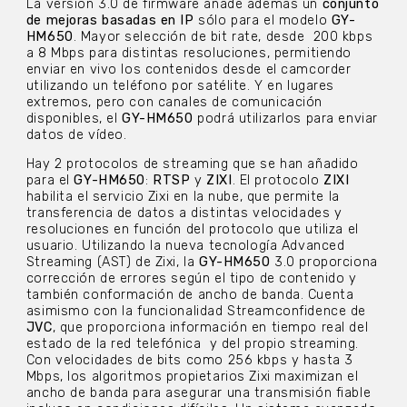
La versión 3.0 de firmware añade además un
conjunto
de mejoras basadas en IP
sólo para el modelo
GY-
HM650
. Mayor selección de bit rate, desde 200 kbps
a 8 Mbps para distintas resoluciones, permitiendo
enviar en vivo los contenidos desde el camcorder
utilizando un teléfono por satélite. Y en lugares
extremos, pero con canales de comunicación
disponibles, el
GY-HM650
podrá utilizarlos para enviar
datos de vídeo.
Hay 2 protocolos de streaming que se han añadido
para el
GY-HM650
:
RTSP
y
ZIXI
. El protocolo
ZIXI
habilita el servicio Zixi en la nube, que permite la
transferencia de datos a distintas velocidades y
resoluciones en función del protocolo que utiliza el
usuario. Utilizando la nueva tecnología Advanced
Streaming (AST) de Zixi, la
GY-HM650
3.0 proporciona
corrección de errores según el tipo de contenido y
también conformación de ancho de banda. Cuenta
asimismo con la funcionalidad Streamconfidence de
JVC
, que proporciona información en tiempo real del
estado de la red telefónica y del propio streaming.
Con velocidades de bits como 256 kbps y hasta 3
Mbps, los algoritmos propietarios Zixi maximizan el
ancho de banda para asegurar una transmisión fiable