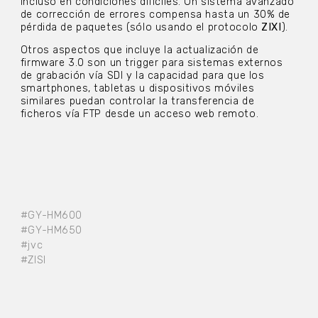
incluso en condiciones difíciles. Un sistema avanzado
de corrección de errores compensa hasta un 30% de
pérdida de paquetes (sólo usando el protocolo
ZIXI
).
Otros aspectos que incluye la actualización de
firmware 3.0 son un trigger para sistemas externos
de grabación vía SDI y la capacidad para que los
smartphones, tabletas u dispositivos móviles
similares puedan controlar la transferencia de
ficheros vía FTP desde un acceso web remoto.
#GY-HM600
#GY-HM650
#jvc
#ZISI