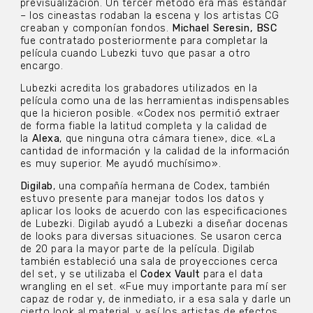
previsualización. Un tercer método era más estándar
– los cineastas rodaban la escena y los artistas CG
creaban y componían fondos.
Michael Seresin, BSC
fue contratado posteriormente para completar la
película cuando Lubezki tuvo que pasar a otro
encargo.
Lubezki acredita los grabadores utilizados en la
película como una de las herramientas indispensables
que la hicieron posible. «Codex nos permitió extraer
de forma fiable la latitud completa y la calidad de
la
Alexa
, que ninguna otra cámara tiene», dice. «La
cantidad de información y la calidad de la información
es muy superior. Me ayudó muchísimo».
Digilab
, una compañía hermana de Codex, también
estuvo presente para manejar todos los datos y
aplicar los looks de acuerdo con las especificaciones
de Lubezki. Digilab ayudó a Lubezki a diseñar docenas
de looks para diversas situaciones. Se usaron cerca
de 20 para la mayor parte de la película. Digilab
también estableció una sala de proyecciones cerca
del set, y se utilizaba el
Codex Vault
para el data
wrangling en el set. «Fue muy importante para mí ser
capaz de rodar y, de inmediato, ir a esa sala y darle un
cierto look al material, y así los artistas de efectos