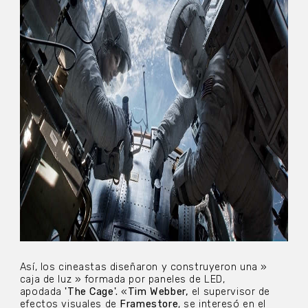
Así, los cineastas diseñaron y construyeron una »
caja de luz » formada por paneles de LED,
apodada
'The Cage'.
«
Tim Webber,
el supervisor de
efectos visuales de
Framestore
, se interesó en el