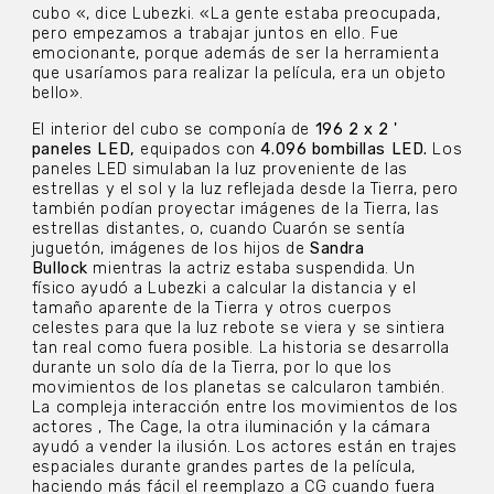
cubo «, dice Lubezki. «La gente estaba preocupada,
pero empezamos a trabajar juntos en ello. Fue
emocionante, porque además de ser la herramienta
que usaríamos para realizar la película, era un objeto
bello».
El interior del cubo se componía de
196 2 x 2 '
paneles LED,
equipados con
4.096 bombillas LED.
Los
paneles LED simulaban la luz proveniente de las
estrellas y el sol y la luz reflejada desde la Tierra, pero
también podían proyectar imágenes de la Tierra, las
estrellas distantes, o, cuando Cuarón se sentía
juguetón, imágenes de los hijos de
Sandra
Bullock
mientras la actriz estaba suspendida. Un
físico ayudó a Lubezki a calcular la distancia y el
tamaño aparente de la Tierra y otros cuerpos
celestes para que la luz rebote se viera y se sintiera
tan real como fuera posible. La historia se desarrolla
durante un solo día de la Tierra, por lo que los
movimientos de los planetas se calcularon también.
La compleja interacción entre los movimientos de los
actores , The Cage, la otra iluminación y la cámara
ayudó a vender la ilusión. Los actores están en trajes
espaciales durante grandes partes de la película,
haciendo más fácil el reemplazo a CG cuando fuera