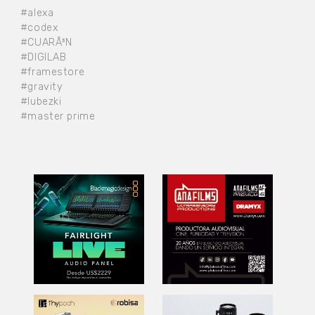
#alexa
#codex
#CUARÃ³N
#DIGILAB
#framestore
#gravity
#lubezki
#master prime