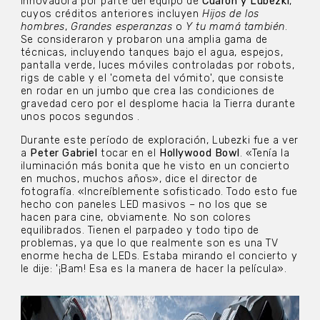
innovadora por parte del equipo de
Cuarón y Lubezki
,
cuyos créditos anteriores incluyen
Hijos de los
hombres
,
Grandes esperanzas
o
Y tu mamá también
.
Se consideraron y probaron una amplia gama de
técnicas, incluyendo tanques bajo el agua, espejos,
pantalla verde, luces móviles controladas por robots,
rigs de cable y el 'cometa del vómito', que consiste
en rodar en un jumbo que crea las condiciones de
gravedad cero por el desplome hacia la Tierra durante
unos pocos segundos .
Durante este período de exploración, Lubezki fue a ver
a
Peter Gabriel
tocar en el
Hollywood Bowl
. «Tenía la
iluminación más bonita que he visto en un concierto
en muchos, muchos años», dice el director de
fotografía. «Increíblemente sofisticado. Todo esto fue
hecho con paneles LED masivos – no los que se
hacen para cine, obviamente. No son colores
equilibrados. Tienen el parpadeo y todo tipo de
problemas, ya que lo que realmente son es una TV
enorme hecha de LEDs. Estaba mirando el concierto y
le dije: '¡Bam! Esa es la manera de hacer la película».