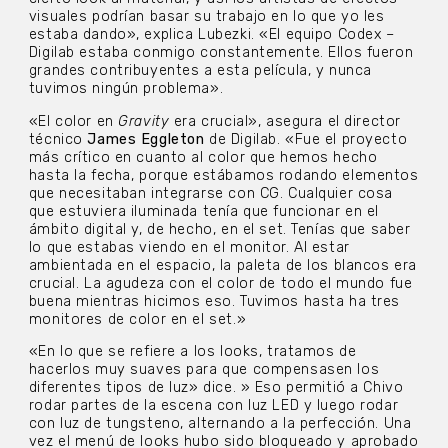
visuales podrían basar su trabajo en lo que yo les
estaba dando», explica Lubezki. «El equipo Codex –
Digilab estaba conmigo constantemente. Ellos fueron
grandes contribuyentes a esta película, y nunca
tuvimos ningún problema».
«El color en
Gravity
era crucial», asegura el director
técnico
James Eggleton
de Digilab. «Fue el proyecto
más crítico en cuanto al color que hemos hecho
hasta la fecha, porque estábamos rodando elementos
que necesitaban integrarse con CG. Cualquier cosa
que estuviera iluminada tenía que funcionar en el
ámbito digital y, de hecho, en el set. Tenías que saber
lo que estabas viendo en el monitor. Al estar
ambientada en el espacio, la paleta de los blancos era
crucial. La agudeza con el color de todo el mundo fue
buena mientras hicimos eso. Tuvimos hasta ha tres
monitores de color en el set.»
«En lo que se refiere a los looks, tratamos de
hacerlos muy suaves para que compensasen los
diferentes tipos de luz» dice. » Eso permitió a Chivo
rodar partes de la escena con luz LED y luego rodar
con luz de tungsteno, alternando a la perfección. Una
vez el menú de looks hubo sido bloqueado y aprobado