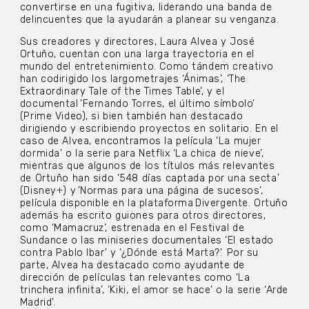
convertirse en una fugitiva, liderando una banda de
delincuentes que la ayudarán a planear su venganza.
Sus creadores y directores, Laura Alvea y José
Ortuño, cuentan con una larga trayectoria en el
mundo del entretenimiento. Como tándem creativo
han codirigido los largometrajes ‘Ánimas’, ‘The
Extraordinary Tale of the Times Table’, y el
documental ’Fernando Torres, el último símbolo’
(Prime Video), si bien también han destacado
dirigiendo y escribiendo proyectos en solitario. En el
caso de Alvea, encontramos la película ‘La mujer
dormida’ o la serie para Netflix ‘La chica de nieve’,
mientras que algunos de los títulos más relevantes
de Ortuño han sido ‘548 días captada por una secta’
(Disney+) y ’Normas para una página de sucesos’,
película disponible en la plataforma Divergente. Ortuño
además ha escrito guiones para otros directores,
como ‘Mamacruz’, estrenada en el Festival de
Sundance o las miniseries documentales ‘El estado
contra Pablo Ibar’ y ‘¿Dónde está Marta?’. Por su
parte, Alvea ha destacado como ayudante de
dirección de películas tan relevantes como ‘La
trinchera infinita’, ‘Kiki, el amor se hace’ o la serie ‘Arde
Madrid’.