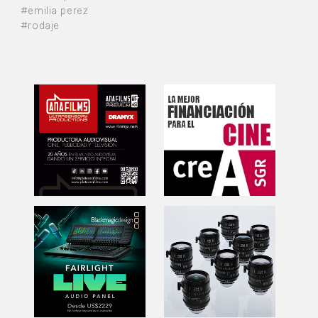
#emilia perez
#rodaje