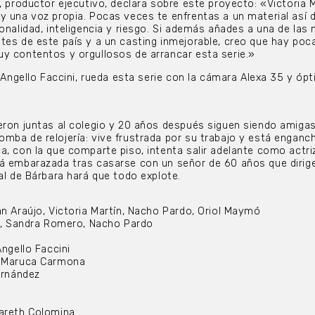
, productor ejecutivo, declara sobre este proyecto: «Victoria 
y una voz propia. Pocas veces te enfrentas a un material así 
onalidad, inteligencia y riesgo. Si además añades a una de las
tes de este país y a un casting inmejorable, creo que hay poc
y contentos y orgullosos de arrancar esta serie.»
, Angello Faccini, rueda esta serie con la cámara Alexa 35 y ópt
eron juntas al colegio y 20 años después siguen siendo amiga
mba de relojería: vive frustrada por su trabajo y está enganc
a, con la que comparte piso, intenta salir adelante como actri
tá embarazada tras casarse con un señor de 60 años que dirig
al de Bárbara hará que todo explote.
an Araújo, Victoria Martín, Nacho Pardo, Oriol Maymó
ín, Sandra Romero, Nacho Pardo
Angello Faccini
: Maruca Carmona
ernández
zareth Colomina