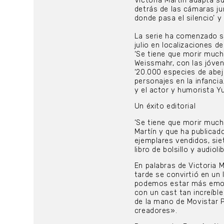
Victoria Martín adapta s
detrás de las cámaras ju
donde pasa el silencio’ 
La serie ha comenzado su
julio en localizaciones de
‘Se tiene que morir much
Weissmahr, con las jóven
‘20.000 especies de abej
personajes en la infanci
y el actor y humorista Y
Un éxito editorial
‘Se tiene que morir mucha
Martín y que ha publicad
ejemplares vendidos, siet
libro de bolsillo y audioli
En palabras de Victoria 
tarde se convirtió en un 
podemos estar más emoci
con un cast tan increíb
de la mano de Movistar 
creadores».