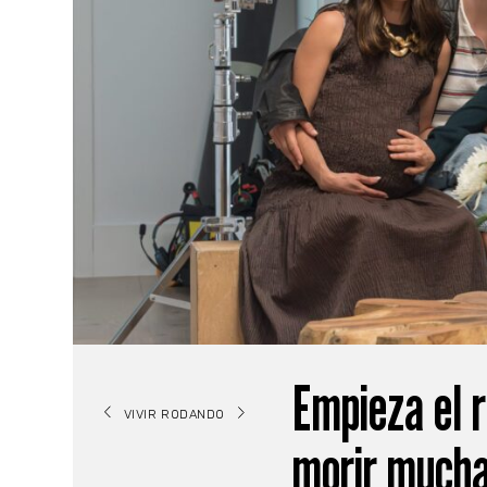
Empieza el r
VIVIR RODANDO
morir mucha