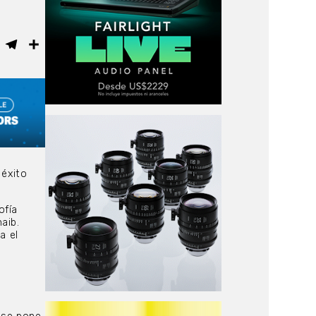
ebook
WhatsApp
Telegram
Compartir
 éxito
ofía
aib.
a el