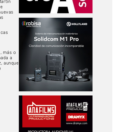
Martín
de
 nuevas
as
icas
s, más o
hada a
z, aunque
e