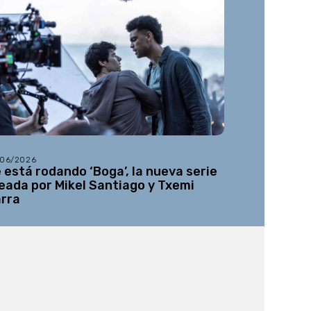
/06/2026
11/06/2026
 está rodando ‘Boga’, la nueva serie
Arranca el
eada por Mikel Santiago y Txemi
largometra
rra
Quiroga