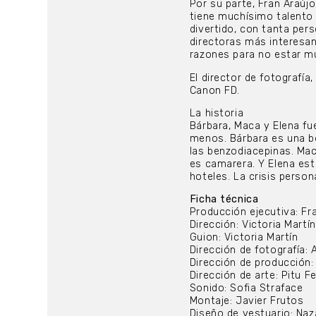
Por su parte, Fran Araújo
tiene muchísimo talento 
divertido, con tanta pers
directoras más interesan
razones para no estar mu
El director de fotografía
Canon FD.
La historia
Bárbara, Maca y Elena fu
menos. Bárbara es una bo
las benzodiacepinas. Mac
es camarera. Y Elena es
hoteles. La crisis person
Ficha técnica
Producción ejecutiva: Fr
Dirección: Victoria Mart
Guion: Victoria Martín
Dirección de fotografía: 
Dirección de producción
Dirección de arte: Pitu F
Sonido: Sofia Straface
Montaje: Javier Frutos
Diseño de vestuario: Na