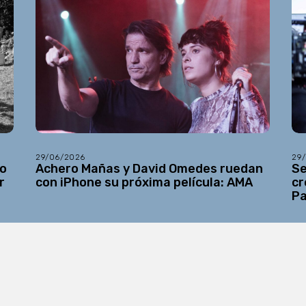
29/06/2026
29
do
Achero Mañas y David Omedes ruedan
Se
r
con iPhone su próxima película: AMA
cr
Pa