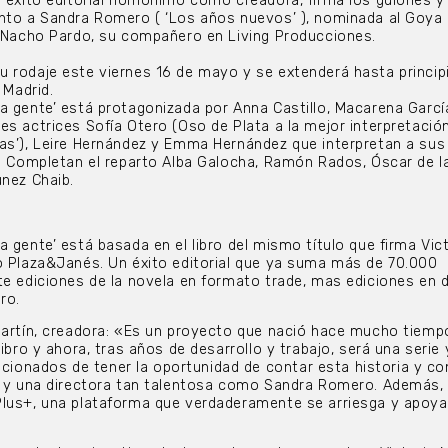
u éxito editorial homónimo como creadora, firma los guiones y
nto a Sandra Romero ( ‘Los años nuevos’ ), nominada al Goya 
y Nacho Pardo, su compañero en Living Producciones.
 rodaje este viernes 16 de mayo y se extenderá hasta princip
 Madrid.
a gente’ está protagonizada por Anna Castillo, Macarena Garcí
es actrices Sofía Otero (Oso de Plata a la mejor interpretació
as’), Leire Hernández y Emma Hernández que interpretan a sus
a. Completan el reparto Alba Galocha, Ramón Rados, Óscar de l
unez Chaib.
 gente’ está basada en el libro del mismo título que firma Vic
o Plaza&Janés. Un éxito editorial que ya suma más de 70.000
e ediciones de la novela en formato trade, mas ediciones en di
bro.
Martín, creadora: «Es un proyecto que nació hace mucho tiemp
libro y ahora, tras años de desarrollo y trabajo, será una serie
onados de tener la oportunidad de contar esta historia y con
le y una directora tan talentosa como Sandra Romero. Además,
Plus+, una plataforma que verdaderamente se arriesga y apoya