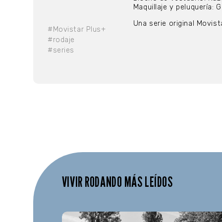
Maquillaje y peluquería:
Una serie original Movis
#Movistar Plus+
#rodaje
#series
VIVIR RODANDO MÁS LEÍDOS