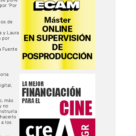
 se pone
por ‘Por
ios de
a y Laura
n por
a Fuente
toria
gital,
o, más
 y no
struirla
 hacerlo
 a los