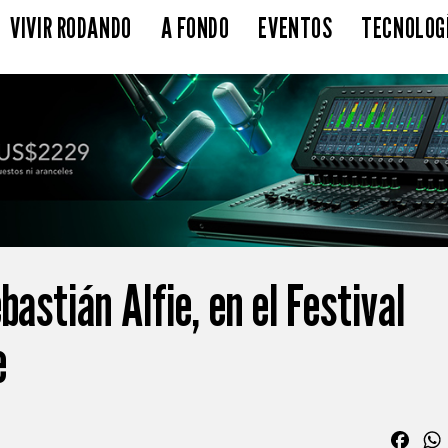
VIVIR RODANDO
A FONDO
EVENTOS
TECNOLOG
bastián Alfie, en el Festival
e
Fac