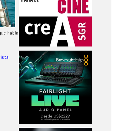
que habla
ista.