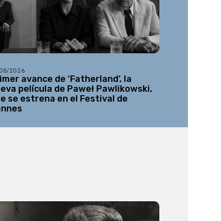
/05/2026
26/05/2026
imer avance de ‘Fatherland’, la
Netflix re
eva película de Paweł Pawlikowski,
desconocida
e se estrena en el Festival de
Gabe Ibáñ
annes