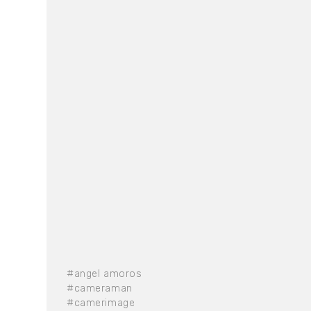
#angel amoros
#cameraman
#camerimage