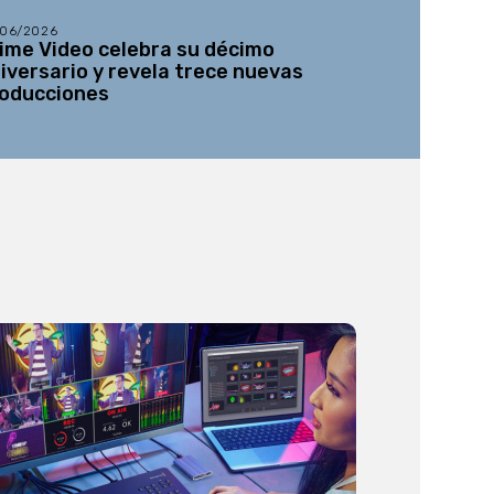
/06/2026
21/05/2026
ime Video celebra su décimo
Se abre la
iversario y revela trece nuevas
tercera ed
oducciones