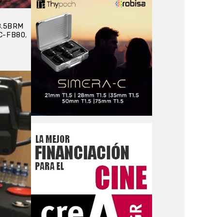
8.5BRM
C-FB80
,
3