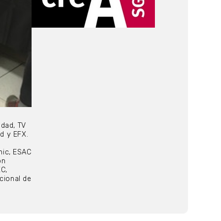
idad, TV
ad y EFX.
nic, ESAC
on
EC,
cional de