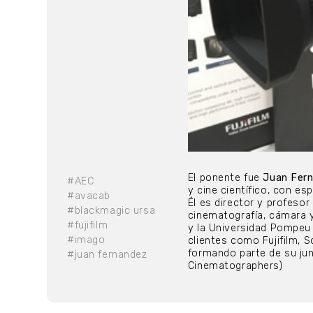
El ponente fue
Juan Fer
#AEC
y cine científico, con es
#avacab
Él es director y profeso
#blackmagic ursa
cinematografía, cámara 
#fujifilm
y la Universidad Pompeu 
#imago
clientes como Fujifilm, 
formando parte de su jun
#juan fernandez
Cinematographers)