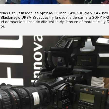
class se utilizaron las
ópticas Fujinon LA16X8BRM y XA20sx
s
Blackmagic URSA Broadcast
y la cadena de cámara
SONY HX
 el comportamiento de diferentes ópticas en cámaras de 1 y 
te.