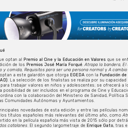
qué
que optan al
Premio al Cine y la Educación en Valores
que se en
edición de los
Premios José María Forqué
.
Atrapa la bandera, El
o y comida, Requisitos para ser una persona normal
y
A cambio
 optan a este galardón que otorga
EGEDA
con la
Fundación de
FAD)
. La selección de los finalistas se realiza por su capacidad 
ara trabajar valores en niños y adolescentes; se ofrecerá a l
la posibilidad de ser incluidos en el programa de Cine y Educac
ordina con la colaboración del Ministerio de Sanidad, Política S
rsas Comunidades Autónomas y Ayuntamientos.
principales novedades de esta edición y entre las películas no
 los títulos españoles más relevantes del último año, como
At
rtido en la película española más vista de 2015 sólo por detrá
dos catalanes
. El segundo largometraje de
Enrique Gato
, tras 