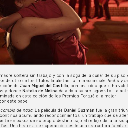
 madre soltera sin trabajo y con la soga del alquiler de su piso
ase de otro de los títulos finalistas; la imprescindible
Techo y c
rección de
Juan Miguel del Castillo
, con una obra que le ha vali
tos y donde
Natalia de Molina
da vida a su protagonista. La actr
minada en esta edición de los Premios Forqué a la mejor
por este papel.
 cambio de nada.
La película de
Daniel Guzmán
fue la gran triu
continúa acumulando reconocimientos; un trabajo que se aden
ente en busca de su propio destino bajo el reflejo de la crisis 
días. Una historia de superación desde una estructura familiar