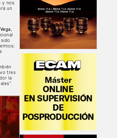
s y nos
erá un
 Vega,
cional
 sido
remios;
e
ambién
uvo tres
dor la
ales”.