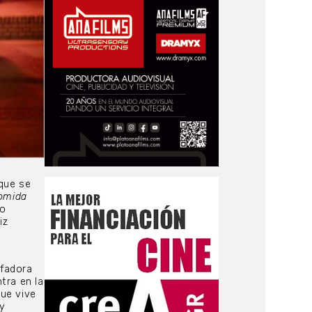
 que se
omida
do
iz
nfadora
tra en la
que vive
 y