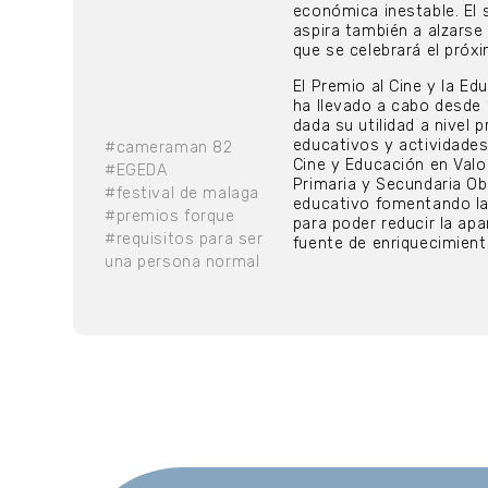
económica inestable. El 
aspira también a alzarse 
que se celebrará el próxi
El Premio al Cine y la Ed
ha llevado a cabo desde
dada su utilidad a nivel
educativos y actividades
#cameraman 82
Cine y Educación en Val
#EGEDA
Primaria y Secundaria Obl
#festival de malaga
educativo fomentando la 
#premios forque
para poder reducir la ap
#requisitos para ser
fuente de enriquecimiento
una persona normal