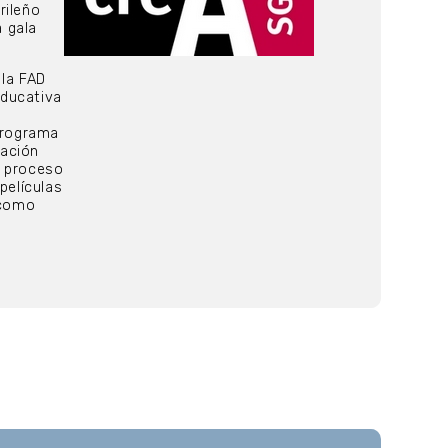
rileño
a gala
 la FAD
educativa
 programa
cación
l proceso
películas
 como