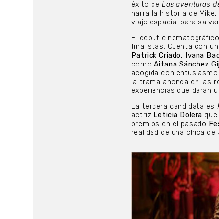
éxito de
Las aventuras d
narra la historia de Mik
viaje espacial para salvar
El debut cinematográfic
finalistas. Cuenta con 
Patrick Criado, Ivana Ba
como
Aitana Sánchez Gi
acogida con entusiasmo p
la trama ahonda en las r
experiencias que darán un
La tercera candidata es
actriz
Leticia Dolera
que 
premios en el pasado
Fe
realidad de una chica de