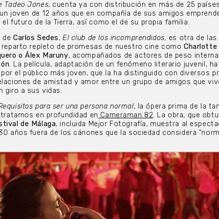
e Tadeo Jones
, cuenta ya con distribución en más de 25 paíse
e, un joven de 12 años que en compañía de sus amigos emprend
 el futuro de la Tierra, así como el de su propia familia.
o de
Carlos Sedes
,
El club de los incomprendidos,
es otra de las
un reparto repleto de promesas de nuestro cine como
Charlotte
quero o Álex Maruny
, acompañados de actores de peso interna
jón
. La película, adaptación de un fenómeno literario juvenil, ha
or el público más joven, que la ha distinguido con diversos p
elaciones de amistad y amor entre un grupo de amigos que viv
 giro a sus vidas.
Requisitos para ser una persona normal
, la ópera prima de la t
tratamos en profundidad en
Cameraman 82
. La obra, que obt
stival de Málaga
, incluida Mejor Fotografía, muestra al especta
 30 años fuera de los cánones que la sociedad considera “norm