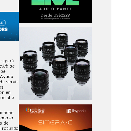
tregará
 club de
 de
 Ayuda
de servir
os
ión en
ocial e
minadas
rapa la
s del
el rotundo