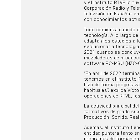
y el Instituto RTVE lo tu
Corporación Radio y Tele
televisión en España- en
con conocimientos actual
Todo comienza cuando el 
tecnología. A lo largo de
adaptan los estudios a la
evolucionar a tecnología
2021, cuando se concluye
mezcladores de producci
software PC-MSU (HZC-C
“En abril de 2022 termin
tenemos en el Instituto 
hizo de forma progresiva
habituales”, explica Víct
operaciones de RTVE, re
La actividad principal de
formativos de grado supe
Producción, Sonido, Real
Además, el Instituto tie
entidad puntera tanto en
programas de formación 