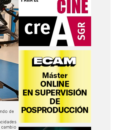
ando de
acidades
e cambio