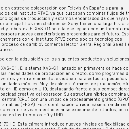
o en estrecha colaboración con Televisión Española para la
udios del Instituto RTVE, ya que buscaban combinar flujos de t
tecnologías de producción y estamos encantados de que hayan 
 principal. Los mezcladores de Sony tienen una larga histori
idad y robustez. El XVS-G1 hereda ese legado con un formato m
ncorpora nuevas características preparadas para el futuro. E
echamente con el Instituto RTVE como socios tecnológicos
proceso de cambio”, comenta Héctor Sierra, Regional Sales H
utions.
abo con la adquisición de los siguientes productos y soluciones
 XVS-G1 : El sistema XVS-G1, lanzado en primavera de hace do
r las necesidades de producción en directo, como programas d
 eventos y entretenimiento, es idóneo para estudios pequeños
unidades móviles. Muy flexible en términos de producción, of
to en HD como en UHD, destacando frente a sus competidore
capacidad creativa del operador. Su estructura híbrida combina 
 central (CPU) con una unidad de procesamiento gráfico (GPU
ogramables (FPGA). Esta combinación ofrece máximo rendimien
ocesamiento se vean afectadas ni se experimente retardos, pero 
dad en los formatos HD y UHD.
70 HD: Esta cámara introduce nuevos niveles de flexibilidad 