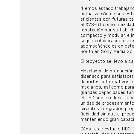
“Hemos estado trabajand
actualización de sus est
eficientes con futuras 
el XVS-G1 como mezclador
reputación por su fiabil
compacto y modular, e i
seguir colaborando estr
acompañándoles en este 
South en Sony Media Sol
El proyecto se llevó a c
Mezclador de producción
diseñado para satisface
deportes, informativos,
medianos, así como para 
grandes capacidades tan
el UHD suele reducir la 
unidad de procesamiento
circuitos integrados pr
fiabilidad sin que el pr
manteniendo gran capaci
Cámara de estudio HDC-31