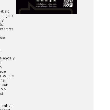
rabajo
elegido
a y
ás
speramos
ead
:
s años y
e
 o
rece
s, donde
una
) con
to y
sí
creativa