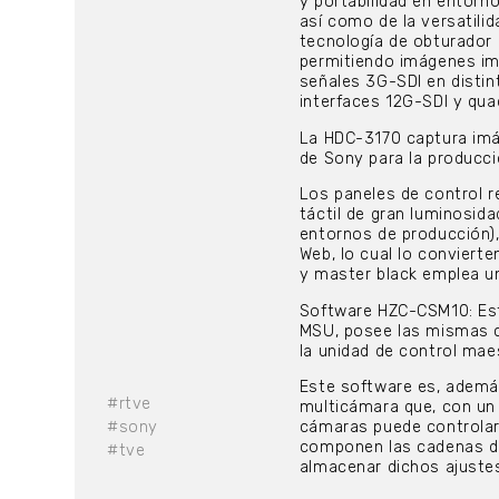
y portabilidad en entorn
así como de la versatilid
tecnología de obturador g
permitiendo imágenes imp
señales 3G-SDI en distin
interfaces 12G-SDI y qua
La HDC-3170 captura imág
de Sony para la producc
Los paneles de control 
táctil de gran luminosida
entornos de producción),
Web, lo cual lo convierte
y master black emplea un
Software HZC-CSM10: Es
MSU, posee las mismas c
la unidad de control mae
Este software es, ademá
#rtve
multicámara que, con un s
#sony
cámaras puede controlar
componen las cadenas de
#tve
almacenar dichos ajustes