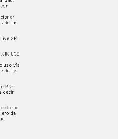
alidad,
 con
rcionar
s de las
“Live SR”
talla LCD
cluso vía
e de iris
mo PC-
 decir,
n entorno
niero de
que
,