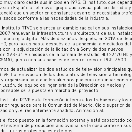
vo muy claro desde sus inicios en 1975. El Instituto, que depend
visión Española- el mayor grupo audiovisual público de radio y
tendió que un sector en constante desarrollo necesitaba prof
izados conforme a las necesidades de la industria.
Instituto RTVE se plantea un cambio radical en sus instalacio
 2007 renuevan la infraestructura y arquitectura de sus instala
 tecnología digital. Más de diez años después, en 2019, se dec
 HD, pero no es hasta después de la pandemia, a mediados del
 con la adjudicación de la licitación a Sony de dos nuevos
ón XVS-G1, 9 unidades de la cámara de estudio HDC-3170 HD y
SM10), junto con sus paneles de control remoto RCP-3500.
amos de actualizar los dos estudios de televisión principales q
RTVE. La renovación de los dos platos de televisión a tecnolog
 y organizada para que los alumnos pudieran continuar con su
or Luzón, del equipo de ingeniería de la Dirección de Medios y
sponsable de la puesta en marcha del proyecto.
l Instituto RTVE es la formación interna a los trabadores y los 
rior regulados para la Comunidad de Madrid: Ciclo superior de
ización y, el recientemente añadido, Animación 3D
ne el foco puesto en la formación externa y está capacitado 
 el sistema de producción audiovisual de la casa como en sus
de futuros profesionales externos.