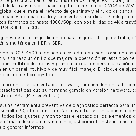
os de producción en directo. Disfruta de imágenes HD de gran c
ad de la transmisión triaxial digital. Tiene sensor CMOS de 2/3″
lobal que elimina el «efecto de gelatina» y el ruido de banda,
ecables con bajo ruido y excelente sensibilidad. Puede propo
tos formatos de hasta 1080/50p, con posibilidad de 4K a travé
d3G-SDI de la CCU.
enes de alto rango dinámico para mejorar el flujo de trabajo 
ión simultánea en HDR y SDR.
remoto RCP-3500 asociados a las cámaras incorporan una pan
d y alta resolución (lo que mejora la operación en este tipo de
 con multitud de teclas y gran capacidad de personalización in
n en un panel intuitivo y de muy fácil manejo. El bloque de ajust
 control de tipo joystick.
ta potente herramienta de software, también denominada co
aracterísticas que su hermana gemela en versión hardware, es
stro o MSU (Master Set Up).
s, una herramienta preventiva de diagnóstico perfecta para u
encillo PC, ofrece una interfaz muy intuitiva en la que el inge
 todos los ajustes y monitorizar el estado de los elementos 
 cámara desde un mismo punto, así como transferir ficheros
 o generar informes.