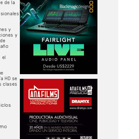
e de la
esionales
nes y
ciones y
ide
 año
 el
ue
ía HD se
s clases
ciclos
como