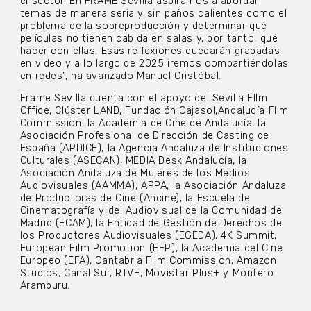
el sector. En FRAME Sevilla aspiramos a abordar
temas de manera seria y sin paños calientes como el
problema de la sobreproducción y determinar qué
películas no tienen cabida en salas y, por tanto, qué
hacer con ellas. Esas reflexiones quedarán grabadas
en video y a lo largo de 2025 iremos compartiéndolas
en redes”, ha avanzado Manuel Cristóbal.
Frame Sevilla cuenta con el apoyo del Sevilla FIlm
Office, Clúster LAND, Fundación Cajasol,Andalucía FIlm
Commission, la Academia de Cine de Andalucía, la
Asociación Profesional de Dirección de Casting de
España (APDICE), la Agencia Andaluza de Instituciones
Culturales (ASECAN), MEDIA Desk Andalucía, la
Asociación Andaluza de Mujeres de los Medios
Audiovisuales (AAMMA), APPA, la Asociación Andaluza
de Productoras de Cine (Ancine), la Escuela de
Cinematografía y del Audiovisual de la Comunidad de
Madrid (ECAM), la Entidad de Gestión de Derechos de
los Productores Audiovisuales (EGEDA), 4K Summit,
European Film Promotion (EFP), la Academia del Cine
Europeo (EFA), Cantabria Film Commission, Amazon
Studios, Canal Sur, RTVE, Movistar Plus+ y Montero
Aramburu.