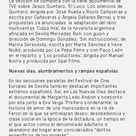
La sección se completa con la serie documental de
TVE sobre Jesús Quintero, ‘El Loco. Los silencios de
Quintero’, dirigida por José Rueda y Rocío Cañaveras y
escrita por Cañaveras y Ángela Gallardo Bernal; y tres
propuestas ya anunciadas: la adaptación del libro
multiventas ‘Culpa mía’, de la novelista argentina
afincada en Sevilla Mercedes Ron, con guion y
dirección de Domingo González; ‘Sin instrucciones’, de
Marina Seresesky, escrita por Marta Sánchez e Irene
Niubó, producida por La Pepa Films y con Paco León
en el reparto; y ‘Los productores’, dirigida por Manuel
Iborra y producida por Spal Films.
Nuevas olas, alumbramientos y rampas españolas
En las secciones paralelas del Festival de Cine
Europeo de Sevilla también destacan importantes
estrenos españoles. Así, en Las Nuevas Olas destaca
el documental de Margarita Ledo Andion y coescrito
por ella junto a Eva Veiga ‘Prefiero condenarme’, la
historia de amor de una mariscadora en la ría de
Ferrol en la que se entrelazan deseo, desobediencia y
clase social en la época de la dictadura, un tiempo en
el que actos como el denominado adulterio o
abandono del hogar eran considerados “delitos
específicos de las mujeres”.