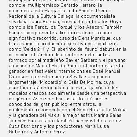
como el multipremiado Gerardo Herrero; la
documentalista Margarita Ledo Andión, Premio
Nacional de la Cultura Gallega; la documentalista
sevillana Laura Hojman, nominada tanto a los Goya
como a los Feroz, los Forqué y los Asecan. También
han estado presentes directores de corto pero
significativo recorrido, caso de Elena Manrique, que
tras asumir la producción ejecutiva de taquillazos
como ‘Celda 211’ y ‘El laberinto del fauno’ debuta en la
dirección; el tándem de directores debutantes
formado por el madrileño Javier Barbero y el peruano
afincado en Madrid Martín Guerra; el cortometrajista
ganador en festivales internacionales José Manuel
Carrasco, que estrenará en Sevilla su segundo
largometraje, ‘Miocardio’, o Celia De Molina, cuya
escritura está enfocada en la investigación de los
modelos creados socialmente desde una perspectiva
de género. Asimismo han asistido intérpretes
conocidos del gran público, entre otros, la
doblemente reconocida con el Goya Natalia De Molina
y la ganadora del Max a la mejor actriz Marina Salas.
También han asistido También han asistido la actriz
Cuca Escribano y los productores María Luisa
Gutiérrez y Antonio Pérez.