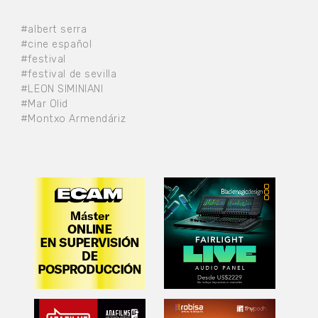
#albert serra
#cine español
#festival
#festival de sevilla
#LEON SIMINIANI
#Mar Olid
#Montxo Armendáriz