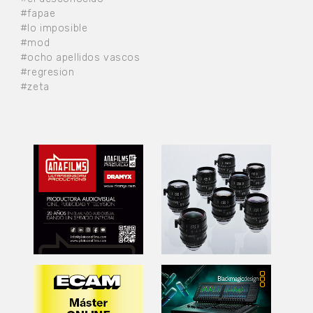
#fapae
#lo imposible
#mod
#ocho apellidos vascos
#regresion
#zeta