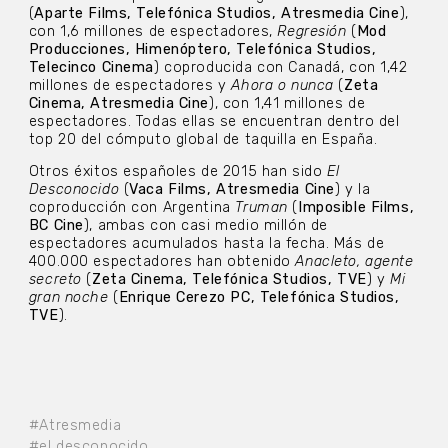
(
Aparte Films, Telefónica Studios, Atresmedia Cine
),
con 1,6 millones de espectadores,
Regresión
(
Mod
Producciones, Himenóptero, Telefónica Studios,
Telecinco Cinema
) coproducida con Canadá, con 1,42
millones de espectadores y
Ahora o nunca
(
Zeta
Cinema, Atresmedia Cine
), con 1,41 millones de
espectadores. Todas ellas se encuentran dentro del
top 20 del cómputo global de taquilla en España.
Otros éxitos españoles de 2015 han sido
El
Desconocido
(
Vaca Films, Atresmedia Cine
) y la
coproducción con Argentina
Truman
(
Imposible Films,
BC Cine
), ambas con casi medio millón de
espectadores acumulados hasta la fecha. Más de
400.000 espectadores han obtenido
Anacleto, agente
secreto
(
Zeta Cinema, Telefónica Studios, TVE
) y
Mi
gran noche
(
Enrique Cerezo PC, Telefónica Studios,
TVE
).
#Atresmedia
#el desconocido