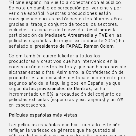
“El cine español ha vuelto a conectar con el público.
Se nota un cambio de percepción por ver cine y por
ver cine español. Nuestras producciones están
consiguiendo cuotas históricas en los últimos años
gracias al trabajo conjunto de todos los sectores,
incluidos los canales de televisión. Resaltamos la
participación de
Mediaset, Atresmedia y TVE
en las
películas españolas de mayor éxito durante 2015”, ha
señalado el
presidente de FAPAE, Ramon Colom.
Colom también quiere felicitar a todos los
productores y creativos que han intervenido en la
consecución de estos éxitos y que han hecho posible
alcanzar estas cifras. Asimismo, la Confederación de
productores audiovisuales destaca el incremento por
segundo año de la taquilla global en España,
ya que
según
datos provisionales de Rentrak
, se ha
incrementado un 8% la recaudación del conjunto de
películas exhibidas (españolas y extranjeras) y un 6%
en espectadores.
Películas españolas más vistas
Las películas españolas que han triunfado este año
reflejan la variedad de géneros que ha gustado al
público de las salas de cine en España, como han sido