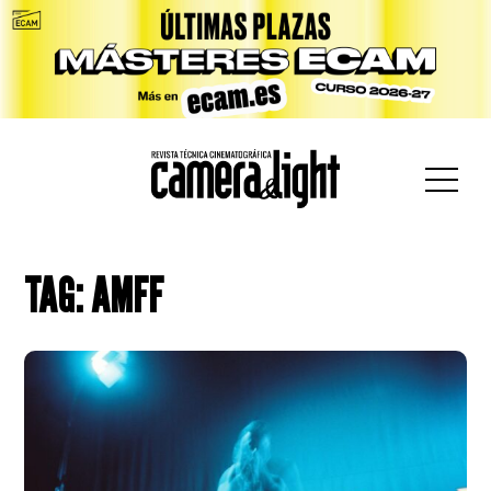
car:
TAG: AMFF