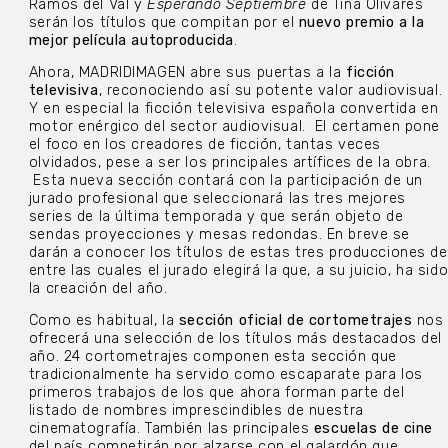
Ramos del Val y
Esperando Septiembre
de Tina Olivares
serán los títulos que compitan por el
nuevo premio a la
mejor película autoproducida
.
Ahora, MADRIDIMAGEN abre sus puertas a la
ficción
televisiva
, reconociendo así su potente valor audiovisual.
Y en especial la ficción televisiva española convertida en
motor enérgico del sector audiovisual. El certamen pone
el foco en los creadores de ficción, tantas veces
olvidados, pese a ser los principales artífices de la obra.
Esta nueva sección contará con la participación de un
jurado profesional que seleccionará las tres mejores
series de la última temporada y que serán objeto de
sendas proyecciones y mesas redondas. En breve se
darán a conocer los títulos de estas tres producciones de
entre las cuales el jurado elegirá la que, a su juicio, ha sid
la creación del año.
Como es habitual, la
sección oficial de cortometrajes
nos
ofrecerá una selección de los títulos más destacados del
año. 24 cortometrajes componen esta sección que
tradicionalmente ha servido como escaparate para los
primeros trabajos de los que ahora forman parte del
listado de nombres imprescindibles de nuestra
cinematografía. También las principales
escuelas de cine
del país competirán por alzarse con el galardón que