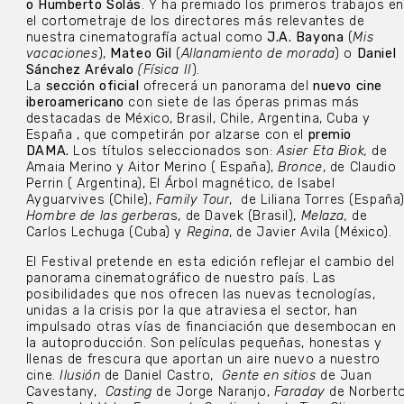
o Humberto Solás
. Y ha premiado los primeros trabajos e
el cortometraje de los directores más relevantes de
nuestra cinematografía actual como
J.A. Bayona
(
Mis
vacaciones
),
Mateo Gil
(
Allanamiento de morada
) o
Daniel
Sánchez Arévalo
(Física II
).
La
sección oficial
ofrecerá un panorama del
nuevo cine
iberoamericano
con siete de las óperas primas más
destacadas de México, Brasil, Chile, Argentina, Cuba y
España , que competirán por alzarse con el
premio
DAMA.
Los títulos seleccionados son:
Asier Eta Biok,
de
Amaia Merino y Aitor Merino ( España),
Bronce
, de Claudio
Perrin ( Argentina), El Árbol magnético, de Isabel
Ayguarvives (Chile),
Family Tour
, de Liliana Torres (España)
Hombre de las gerbera
s, de Davek (Brasil),
Melaza,
de
Carlos Lechuga (Cuba) y
Regina
, de Javier Avila (México).
El Festival pretende en esta edición reflejar el cambio del
panorama cinematográfico de nuestro país. Las
posibilidades que nos ofrecen las nuevas tecnologías,
unidas a la crisis por la que atraviesa el sector, han
impulsado otras vías de financiación que desembocan en
la autoproducción. Son películas pequeñas, honestas y
llenas de frescura que aportan un aire nuevo a nuestro
cine.
Ilusión
de Daniel Castro,
Gente en sitios
de Juan
Cavestany,
Casting
de Jorge Naranjo,
Faraday
de Norbert