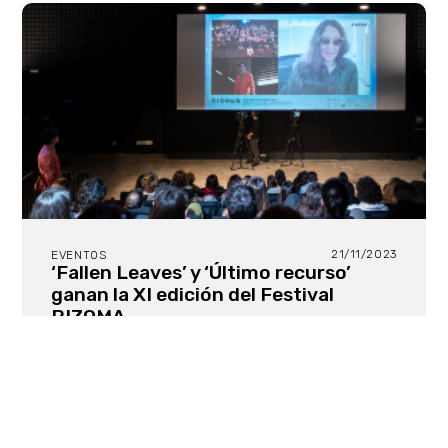
21/11/2023
EVENTOS
‘Fallen Leaves’ y ‘Último recurso’
ganan la XI edición del Festival
RIZOMA
Además de las proyecciones de las cuatro
secciones (Sección Oficial, Surrealismo
Contemporáneo, Miradas Rizomáticas y (d)Eterna
Juventud) y de dos proyecciones de cortos y
mediometrajes, el festival ha contado con la
presencia de la laureada cineasta argentina
Lucrecia Martel y de Isabel Coixet, premio de honor
de la Academia de Cine Europeo 2023, entre otras.