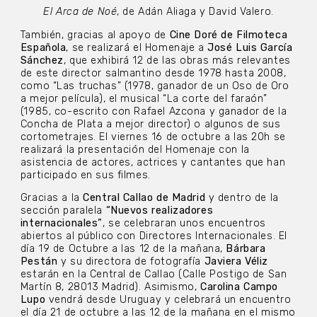
El Arca de Noé
, de Adán Aliaga y David Valero.
También, gracias al apoyo de
Cine Doré de Filmoteca
Española
, se realizará el Homenaje a
José Luis García
Sánchez
, que exhibirá 12 de las obras más relevantes
de este director salmantino desde 1978 hasta 2008,
como “Las truchas” (1978, ganador de un Oso de Oro
a mejor película), el musical “La corte del faraón”
(1985, co-escrito con Rafael Azcona y ganador de la
Concha de Plata a mejor director) o algunos de sus
cortometrajes. El viernes 16 de octubre a las 20h se
realizará la presentación del Homenaje con la
asistencia de actores, actrices y cantantes que han
participado en sus filmes.
Gracias a la
Central Callao de Madrid
y dentro de la
sección paralela
“Nuevos realizadores
internacionales”
, se celebraran unos encuentros
abiertos al público con Directores Internacionales. El
día 19 de Octubre a las 12 de la mañana,
Bárbara
Pestán
y su directora de fotografía
Javiera Véliz
estarán en la Central de Callao (Calle Postigo de San
Martín 8, 28013 Madrid). Asimismo,
Carolina Campo
Lupo
vendrá desde Uruguay y celebrará un encuentro
el día 21 de octubre a las 12 de la mañana en el mismo