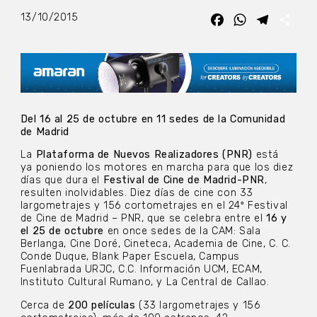
13/10/2015
Facebook
WhatsApp
Telegra
Com
Del 16 al 25 de octubre en 11 sedes de la Comunidad
de Madrid
La
Plataforma de Nuevos Realizadores (PNR)
está
ya poniendo los motores en marcha para que los diez
días que dura el
Festival de Cine de Madrid-PNR
,
resulten inolvidables. Diez días de cine con 33
largometrajes y 156 cortometrajes en el 24º Festival
de Cine de Madrid – PNR, que se celebra entre el
16 y
el 25 de octubre
en once sedes de la CAM: Sala
Berlanga, Cine Doré, Cineteca, Academia de Cine, C. C.
Conde Duque, Blank Paper Escuela, Campus
Fuenlabrada URJC, C.C. Información UCM, ECAM,
Instituto Cultural Rumano, y La Central de Callao.
Cerca de
200 películas
(33 largometrajes y 156