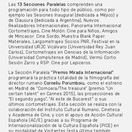
Las
13 Secciones Paralelas
comprenden una
programación para todo tipo de público, como por
ejemplo las Sesiones Inaugural (dedicada a Méjico) y
de Clausura (dedicada a Argentina), Nuevos
Realizadores Internacionales, Panorama Internacional
Cortometrajes, Cine Molón: Cine para Niños, Amigos
de Mincasor: Cine Sordo, Muestra Blank Paper:
Materiales, Largometrajes Socios PNR, Festival en la
Universidad URJC Vicálvaro (Universidad Rey Juan
Carlos), Cortometrajes en Ciencias de la Información
(Universidad Complutense de Madrid), Vermú Corto:
Sesión Zarro y RSP: Cine por Lapiceros.
La Sección Paralela
“Premio Mirada Internacional”
programará la práctica totalidad de la filmografía del
director rumano
Corneliu Porumboiu,
como el estreno
en Madrid de “Comoara/The treasure” (premio “Un
certain talent” en Cannes 2015), las proyecciones de
“El segundo juego”, “Al este de Bucarest” o sus
últimos cortometrajes. Esta sección se realiza con la
colaboración del Instituto Cultural Rumano, Cineteca
y Academia de Cine, y con el apoyo de Acción Cultural
Española (AC/E) gracias a su Programa de
Internacionalización de la Cultura Española (PICE) en
su modalidad de Visitantes (esta última también