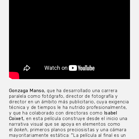
Gonzaga Manso,
que ha desarrollado una carrera
paralela como fotógrafo, director de fotografía y
director en un ámbito más publicitario, cuya exigencia
técnica y de tiempos le ha nutrido profesionalmente,
y que ha colaborado con directoras como
Isabel
Coixet,
en esta película construye desde el inicio una
narrativa visual que se apoya en elementos como
el
bokeh
, primeros planos preciosistas y una cámara
mayoritariamente estática:
“
La película al final es un