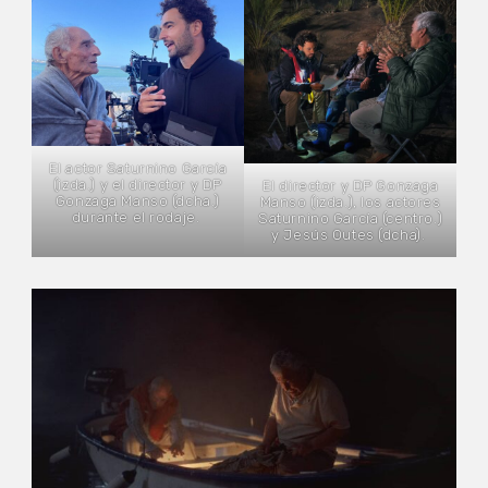
El actor Saturnino García
(izda.) y el director y DP
El director y DP Gonzaga
Gonzaga Manso (dcha.)
Manso (izda.), los actores
durante el rodaje.
Saturnino García (centro.)
y Jesús Outes (dcha).