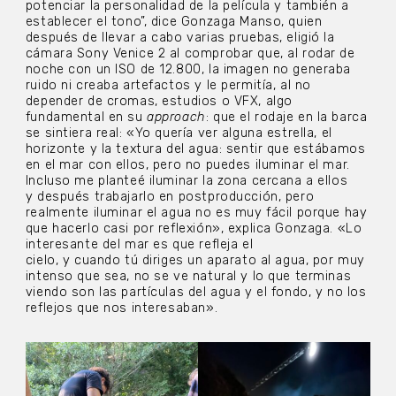
potenciar la personalidad de la película y también a
establecer el tono”, dice Gonzaga Manso, quien
después de llevar a cabo varias pruebas, eligió la
cámara Sony Venice 2 al comprobar que, al rodar de
noche con un ISO de 12.800, la imagen no generaba
ruido ni creaba artefactos y le permitía, al no
depender de cromas, estudios o VFX, algo
fundamental en su
approach
: que el rodaje en la barca
se sintiera real: «Yo quería ver alguna estrella, el
horizonte y la textura del agua: sentir que estábamos
en el mar con ellos, pero no puedes iluminar el mar.
Incluso me planteé iluminar la zona cercana a ellos
y después trabajarlo en postproducción, pero
realmente iluminar el agua no es muy fácil porque hay
que hacerlo casi por reflexión», explica Gonzaga. «Lo
interesante del mar es que refleja el
cielo, y cuando tú diriges un aparato al agua, por muy
intenso que sea, no se ve natural y lo que terminas
viendo son las partículas del agua y el fondo, y no los
reflejos que nos interesaban».