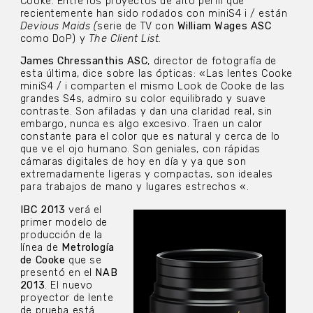
Cooke. Entre los proyectos de alto perfil que
recientemente han sido rodados con miniS4 i / están
Devious Maids (
serie de TV con
William Wages
ASC
como DoP) y
The Client List.
James Chressanthis ASC
, director de fotografía de
esta última, dice sobre las ópticas: «Las lentes Cooke
miniS4 / i comparten el mismo Look de Cooke de las
grandes S4s, admiro su color equilibrado y suave
contraste. Son afiladas y dan una claridad real, sin
embargo, nunca es algo excesivo. Traen un calor
constante para el color que es natural y cerca de lo
que ve el ojo humano. Son geniales, con rápidas
cámaras digitales de hoy en día y ya que son
extremadamente ligeras y compactas, son ideales
para trabajos de mano y lugares estrechos «.
IBC 2013
verá el
primer modelo de
producción de la
línea de
Metrología
de Cooke
que se
presentó en el
NAB
2013
. El nuevo
proyector de lente
de prueba está