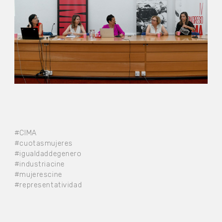
#CIMA
#cuotasmujeres
#igualdaddegenero
#industriacine
#mujerescine
#representatividad