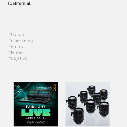
(California).
#Canon
#cine-servo
#emmy
#lentes
#objetivo