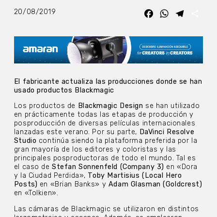
20/08/2019
Facebook
WhatsApp
Telegra
Com
El fabricante actualiza las producciones donde se han
usado productos Blackmagic
Los productos de
Blackmagic Design
se han utilizado
en prácticamente todas las etapas de producción y
posproducción de diversas películas internacionales
lanzadas este verano. Por su parte,
DaVinci Resolve
Studio
continúa siendo la plataforma preferida por la
gran mayoría de los editores y coloristas y las
principales posproductoras de todo el mundo. Tal es
el caso de
Stefan Sonnenfeld (Company 3)
en «Dora
y la Ciudad Perdida»,
Toby Martisius (Local Hero
Posts)
en «Brian Banks» y
Adam Glasman (Goldcrest)
en «Tolkien».
Las cámaras de Blackmagic se utilizaron en distintos