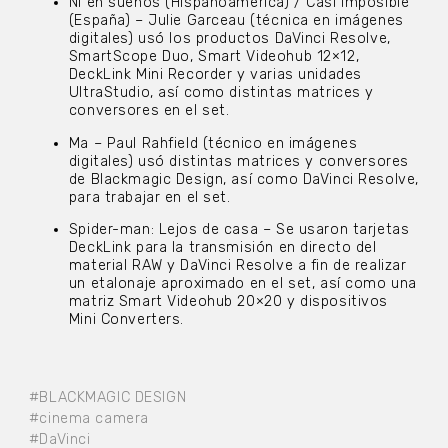
Ni en sueños (Hispanoamérica) / Casi imposible
(España) – Julie Garceau (técnica en imágenes
digitales) usó los productos DaVinci Resolve,
SmartScope Duo, Smart Videohub 12×12,
DeckLink Mini Recorder y varias unidades
UltraStudio, así como distintas matrices y
conversores en el set.
Ma – Paul Rahfield (técnico en imágenes
digitales) usó distintas matrices y conversores
de Blackmagic Design, así como DaVinci Resolve,
para trabajar en el set.
Spider-man: Lejos de casa – Se usaron tarjetas
DeckLink para la transmisión en directo del
material RAW y DaVinci Resolve a fin de realizar
un etalonaje aproximado en el set, así como una
matriz Smart Videohub 20×20 y dispositivos
Mini Converters.
#BLACKMAGIC DESIGN
#cinema camera
#DaVinci