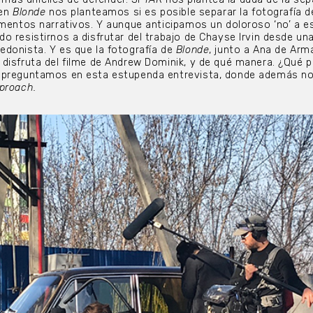
 en
Blonde
nos planteamos si es posible separar la fotografía d
ementos narrativos. Y aunque anticipamos un doloroso ‘no’ a e
o resistirnos a disfrutar del trabajo de Chayse Irvin desde un
donista. Y es que la fotografía de
Blonde
, junto a Ana de Arma
disfruta del filme de Andrew Dominik, y de qué manera. ¿Qué p
 preguntamos en esta estupenda entrevista, donde además no
proach.