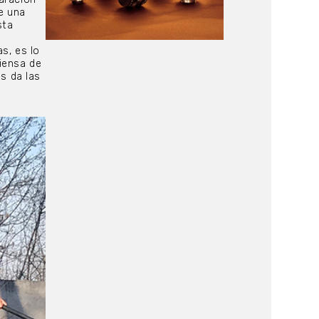
e una
sta
a
s, es lo
iensa de
s da las