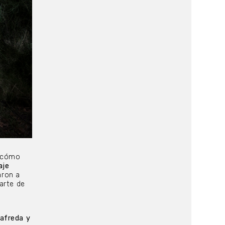
r cómo
aje
aron a
arte de
tafreda y