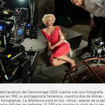
e destacamos del Camerimage 2022 cuenta con una fotografía
 que en
TÁR
, su protagonista femenina -nuestra Ana de Armas-
fotogramas. La diferencia está en los -otros- pilares de la pel
 más difíciles de defender. Si
TÁR
nos plantea la duda de la sep