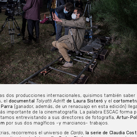
s dos producciones internacionales, quisimos también sabe
, el
documental
Tolyatti Adrift
de Laura Sisteró
y el
cortometr
 Parra
(ganador, además, de un renacuajo en esta edición) lleg
más importante de la cinematografía. La palabra ESCAC forma p
tamos entrevistando a sus directores de fotografía,
Artur-Pol
am
por sus dos magíficos -y marcianos- trabajos.
trias, recorremos el universo de
Cardo,
la serie de Claudia Cos