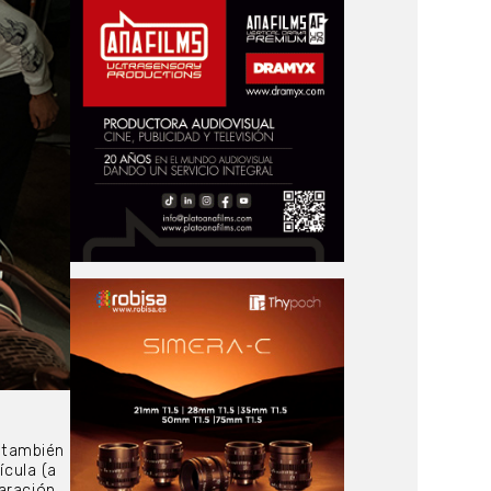
 también
ícula (a
aración