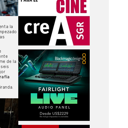
enta la
empezado
tas
e
ente
me de la
 seis
jor
rafía
iranda.