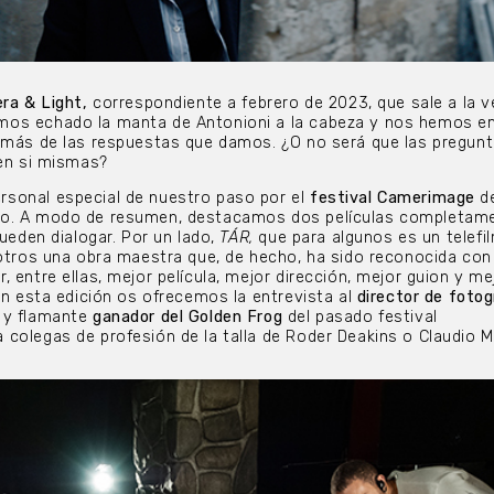
ra & Light,
correspondiente a febrero de 2023, que sale a la v
mos echado la manta de Antonioni a la cabeza y nos hemos 
á más de las respuestas que damos. ¿O no será que las pregun
 en si mismas?
sonal especial de nuestro paso por el
festival Camerimage
d
do. A modo de resumen, destacamos dos películas completam
pueden dialogar. Por un lado,
TÁR,
que para algunos es un telefil
 otros una obra maestra que, de hecho, ha sido reconocida con
 entre ellas, mejor película, mejor dirección, mejor guion y me
 En esta edición os ofrecemos la entrevista al
director de fotog
y flamante
ganador del Golden Frog
del pasado festival
colegas de profesión de la talla de Roder Deakins o Claudio M