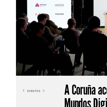
A Coruña ac
EVENTOS
Mundos Digi