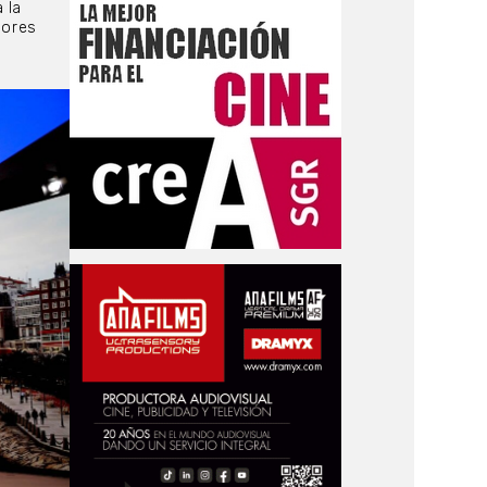
 la
jores