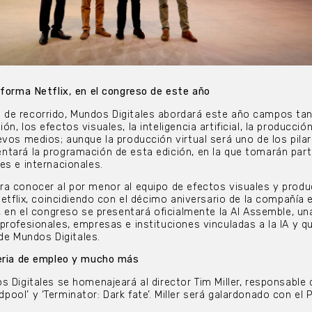
aforma Netflix, en el congreso de este año
de recorrido, Mundos Digitales abordará este año campos ta
, los efectos visuales, la inteligencia artificial, la producción 
evos medios; aunque la producción virtual será uno de los pila
tará la programación de esta edición, en la que tomarán part
es e internacionales.
a conocer al por menor al equipo de efectos visuales y produ
Netflix, coincidiendo con el décimo aniversario de la compañía 
e, en el congreso se presentará oficialmente la AI Assemble, un
profesionales, empresas e instituciones vinculadas a la IA y q
 de Mundos Digitales.
feria de empleo y mucho más
s Digitales se homenajeará al director Tim Miller, responsable 
ool’ y ‘Terminator: Dark fate’. Miller será galardonado con el 