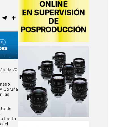
ebook
WhatsApp
Telegram
Compartir
más de 70
greso
 A Coruña
n las
cto de
,
ba hasta
o del