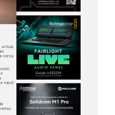
n
virtual,
res
e cerca
cción
en
a
ue nació
de
Premio