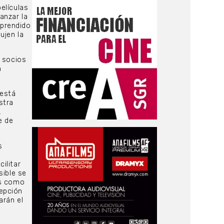
elículas
anzar la
aprendido
ujen la
r socios
n
 está
stra
.
e de
s
ilitar
sible se
os como
epción
arán el