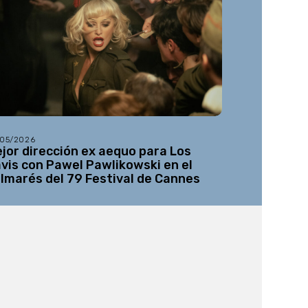
/05/2026
21/05/2026
jor dirección ex aequo para Los
‘Viva’, de 
vis con Pawel Pawlikowski en el
Semana de 
lmarés del 79 Festival de Cannes