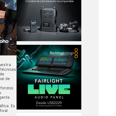
uestra
 técnicas
 de
eal de
n fondos
s
gente.
áfica. Es
ival