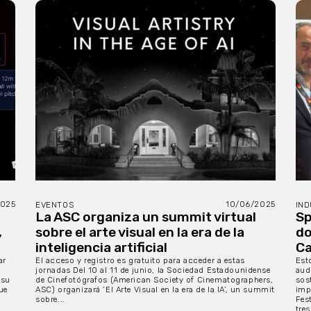
025
10/06/2025
EVENTOS
IND
La ASC organiza un summit virtual
Sp
,
sobre el arte visual en la era de la
do
inteligencia artificial
C
ar
El acceso y registro es gratuito para acceder a estas
Est
jornadas Del 10 al 11 de junio, la Sociedad Estadounidense
aud
 su
de Cinefotógrafos (American Society of Cinematographers,
sos
ue
ASC) organizará ‘El Arte Visual en la era de la IA’, un summit
imp
sobre...
Fes
tres