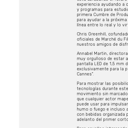
experiencia ayudando a c
y programas para estudio
primera Cumbre de Produ
para ayudar a la próxima
línea entre lo real y lo v
Chris Greenhill, cofunda
oficiales de Marché du Fi
nuestros amigos de disfr
Annabel Martin, director
muy orgulloso de estar a
pantalla LED de 1,5 mm d
exclusivamente para la p
Cannes”.
Para mostrar las posibili
tecnologías durante este
movimiento sin marcadore
que cualquier actor mape
puede usar para impulsar
humo o fuego e incluso 
con bebidas organizada p
adelanto del primer cort