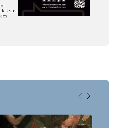
s
ilm
odas sus
 des