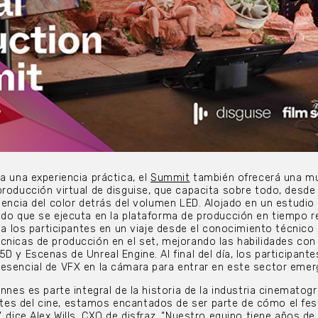
a una experiencia práctica, el
Summit
también ofrecerá una m
producción virtual de disguise, que capacita sobre todo, desde
iencia del color detrás del volumen LED. Alojado en un estudio
ado que se ejecuta en la plataforma de producción en tiempo r
á a los participantes en un viaje desde el conocimiento técnico
cnicas de producción en el set, mejorando las habilidades co
D y Escenas de Unreal Engine. Al final del día, los participante
esencial de VFX en la cámara para entrar en este sector emer
annes es parte integral de la historia de la industria cinematogr
es del cine, estamos encantados de ser parte de cómo el fest
, dice Alex Wills, CXO de disfraz. “Nuestro equipo tiene años de