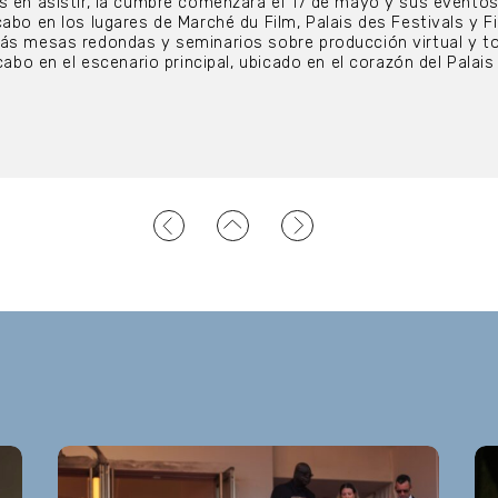
s en asistir, la cumbre comenzará el 17 de mayo y sus evento
abo en los lugares de Marché du Film, Palais des Festivals y F
Más mesas redondas y seminarios sobre producción virtual y t
 cabo en el escenario principal, ubicado en el corazón del Palais