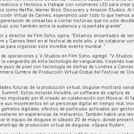
reativos y técnicos a trabajar con volúmenes LED para crear p
s como Netflix, Warner Bros. Discovery y Amazon Studios. Al l
cción Virtual de Cannes, esperamos usar todo lo que hemos 
 generación de cineastas a contar historias que no solo desdib
irtual, sino también entre la audiencia y la pantalla grande”.
dor y director de Film Soho, opina: “Estamos encantados de se
lm y Cannes Next en el festival de este año, y de colaborar co
az para organizar este increíble evento mundial. ”
a de operaciones y V-Studios en Film Soho, agregó: “V-Studios
 la vanguardia de esta tecnología de vanguardia, trayendo nue
e paso de píxel con tecnología de disfraz de Londres a Cannes
rimera Cumbre de Producción Virtual Global del Festival de Cin
dades futuras de la producción virtual, disguise mostrará varia
 Summit. Estos incluirán Invisible, un software de captura de
s impulsado por IA creado en colaboración con Move.ai. Al fac
e sus movimientos en un personaje digital en tiempo real, Invi
 gemelos digitales, efectos de partículas activados por gest
avatares en experiencias de metaverso. También habrá una rec
or el equipo de disguise el sábado 20 de mayo, donde present
ometraje de producción virtual de disguise, «Space Ryder».