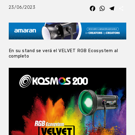
23/06/2023
Facebook
WhatsApp
Telegra
Com
En su stand se verá el VELVET RGB Ecosystem al
completo