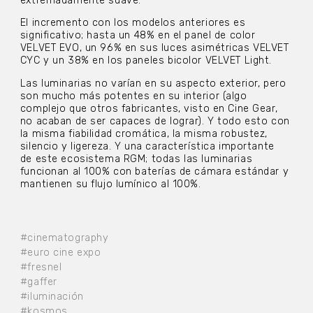
extremadamente suave.
El incremento con los modelos anteriores es
significativo; hasta un 48% en el panel de color
VELVET EVO, un 96% en sus luces asimétricas VELVET
CYC y un 38% en los paneles bicolor VELVET Light.
Las luminarias no varían en su aspecto exterior, pero
son mucho más potentes en su interior (algo
complejo que otros fabricantes, visto en Cine Gear,
no acaban de ser capaces de lograr). Y todo esto con
la misma fiabilidad cromática, la misma robustez,
silencio y ligereza. Y una característica importante
de este ecosistema RGM; todas las luminarias
funcionan al 100% con baterías de cámara estándar y
mantienen su flujo lumínico al 100%.
#cinematography
#euro cine expo
#fresnel
#gaffer
#iluminación
#kosmos