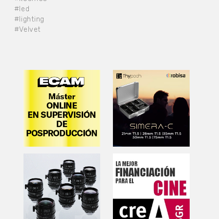
#led
#lighting
#Velvet