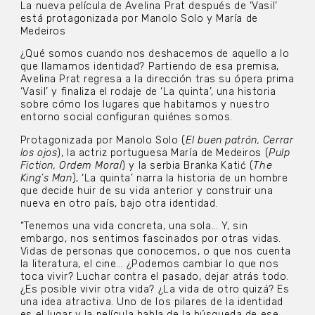
La nueva película de Avelina Prat después de ‘Vasil’
está protagonizada por Manolo Solo y María de
Medeiros
¿Qué somos cuando nos deshacemos de aquello a lo
que llamamos identidad? Partiendo de esa premisa,
Avelina Prat regresa a la dirección tras su ópera prima
‘Vasil’ y finaliza el rodaje de ‘La quinta’, una historia
sobre cómo los lugares que habitamos y nuestro
entorno social configuran quiénes somos.
Protagonizada por Manolo Solo (
El buen patrón, Cerrar
los ojos
), la actriz portuguesa María de Medeiros (
Pulp
Fiction, Ordem Moral
) y la serbia Branka Katić (
The
King’s Man
), ‘La quinta’ narra la historia de un hombre
que decide huir de su vida anterior y construir una
nueva en otro país, bajo otra identidad.
“Tenemos una vida concreta, una sola… Y, sin
embargo, nos sentimos fascinados por otras vidas.
Vidas de personas que conocemos, o que nos cuenta
la literatura, el cine… ¿Podemos cambiar lo que nos
toca vivir? Luchar contra el pasado, dejar atrás todo.
¿Es posible vivir otra vida? ¿La vida de otro quizá? Es
una idea atractiva. Uno de los pilares de la identidad
es el lugar y la película habla de la búsqueda de ese