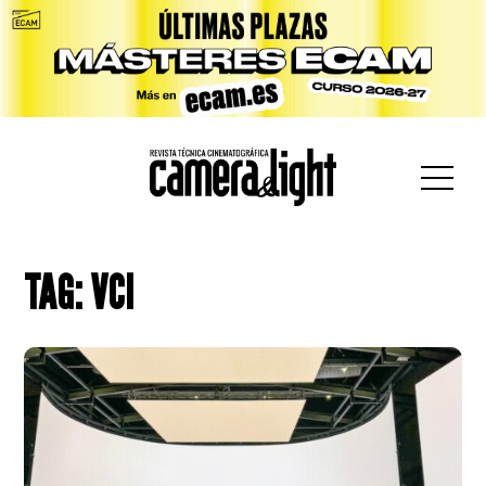
car:
TAG: VCI