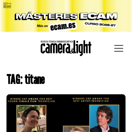
car:
TAG: titane