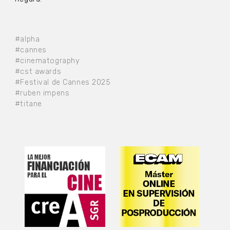
#alpha
#cannes
#cinematography
#cst awards
#Festival de Cannes 2025
#ruben impens
#titane