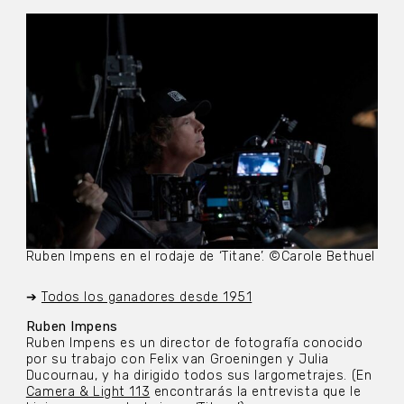
Ruben Impens en el rodaje de ‘Titane’. ©Carole Bethuel
➔
Todos los ganadores desde 1951
Ruben Impens
Ruben Impens es un director de fotografía conocido
por su trabajo con Felix van Groeningen y Julia
Ducournau, y ha dirigido todos sus largometrajes. (En
Camera & Light 113
encontrarás la entrevista que le