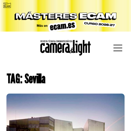
car:
TAG: Sevilla