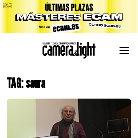
car:
TAG: saura