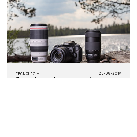
28/08/2019
TECNOLOGÍA
Canon lanza dos nuevas cámaras,
EOS 90D y EOS M6Mark II, y dos
objetivos RF
La EOS 90D es una réflex digital (DSLR) con un
cuerpo robusto, pensada para los fotógrafos de
deportes y de naturaleza. La EOS M6 Mark II es una
cámara mirrorless compacta, óptima para fotógrafos
viajeros. Además, Canon desvela hoy los dos
primeros objetivos del trío RF f/2,8L, que amplían la
gama de objetivos RF para el Sistema EOS R: RF 15-
35 mm f/2,8L IS USM y RF 24-70 mm f/2,8L IS USM.