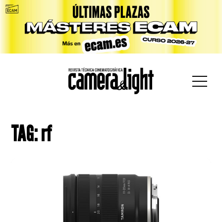
car:
TAG: rf