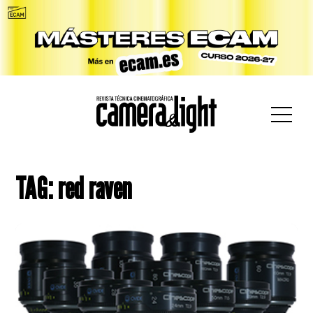
car:
TAG: red raven