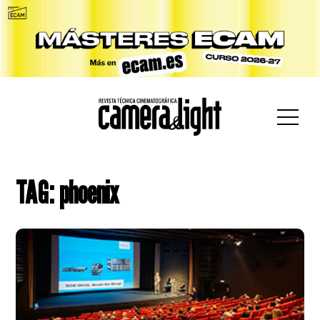
car:
TAG: phoenix