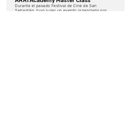
ARRI Academy Master Class
Durante el pasado Festival de Cine de San
Sebastián, tuvo lugar un evento organizado por
ARRI / VCI y Filmlight dedicado a exhibir las
características principales del nuevo sistema de
cámara Large Format de ARRI, así como los sistemas
de visualización y postproducción en HDR de
Filmlight. Publicamos el texto de Pablo Rosso sobre
HDR que salió en Camera & Light 99 para todos
aquellos que no estuvisteis presentes en el evento.